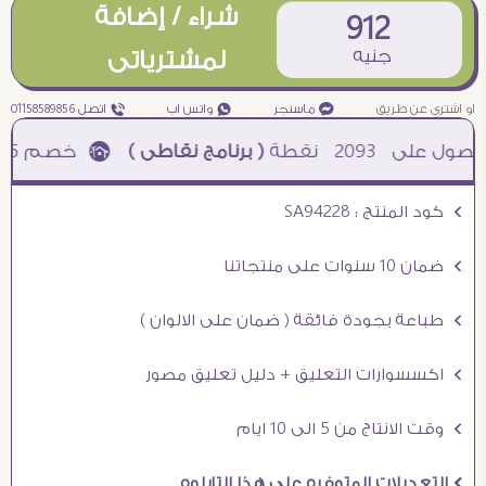
شراء / إضافة
912
جنيه
لمشترياتى
او اشترى عن طريق
¥ ماسنجر
₧ واتس اب
ƒ اتصل 01158589856
2093
نقطة
( برنامج نقاطى )
à خصم 5% للعملاء الجدد à شحن مجانى عند الشراء ب 4000 جنيه à
Ö كود المنتج : SA94228
Ö ضمان 10 سنوات على منتجاتنا
Ö طباعة بجودة فائقة ( ضمان على الالوان )
Ö اكسسوارات التعليق + دليل تعليق مصور
Ö وقت الانتاج من 5 الى 10 ايام
Ö التعديلات المتوفره على هذا التابلوه