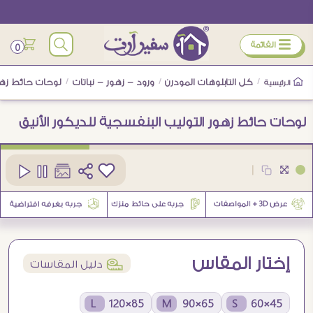
ÿ
القائمة
0
/
كل التابلوهات المودرن
/
ورود - زهور - نباتات
/
لوحات حائط زهور
الرئيسية
لوحات حائط زهور التوليب البنفسجية للديكور الأنيق
كود
SA94228
|
2
إختار المقاس
í
دليل المقاسات
85×120 L
65×90 M
45×60 S