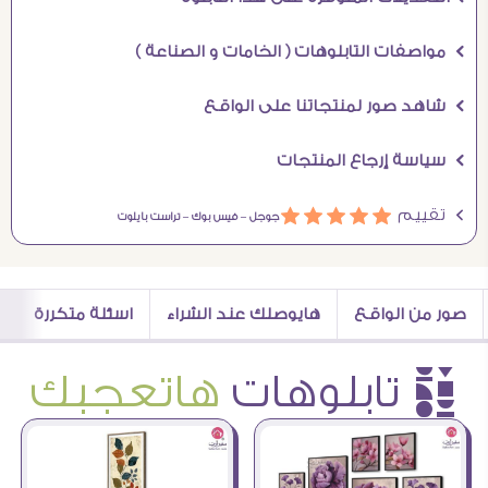
Ö مواصفات التابلوهات ( الخامات و الصناعة )
Ö شاهد صور لمنتجاتنا على الواقع
Ö سياسة إرجاع المنتجات
Ö تقييم
ááááá
جوجل –
فيس بوك –
تراست بايلوت
صور من الواقع
هايوصلك عند الشراء
اسئلة متكررة
è تابلوهات
هاتعجبك