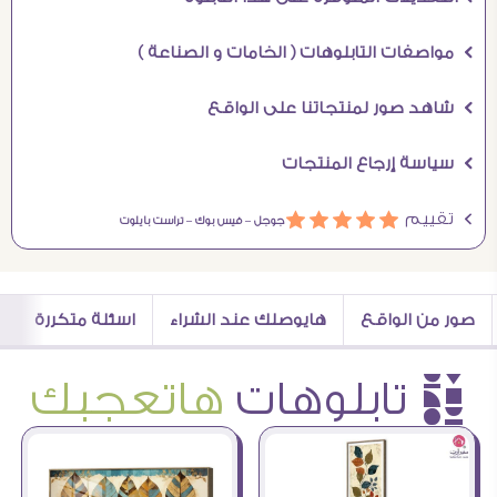
Ö مواصفات التابلوهات ( الخامات و الصناعة )
Ö شاهد صور لمنتجاتنا على الواقع
Ö سياسة إرجاع المنتجات
Ö تقييم
ááááá
جوجل –
فيس بوك –
تراست بايلوت
صور من الواقع
هايوصلك عند الشراء
اسئلة متكررة
è تابلوهات
هاتعجبك