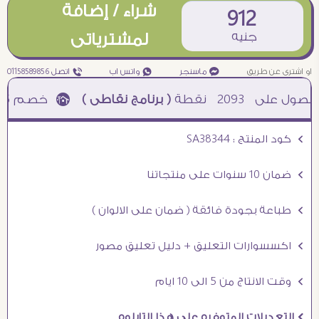
شراء / إضافة
912
جنيه
لمشترياتى
او اشترى عن طريق
¥ ماسنجر
₧ واتس اب
ƒ اتصل 01158589856
2093
نقطة
( برنامج نقاطى )
à خصم 5% للعملاء الجدد à شحن مجانى عند الشراء ب 4000 جنيه à
Ö كود المنتج : SA38344
Ö ضمان 10 سنوات على منتجاتنا
Ö طباعة بجودة فائقة ( ضمان على الالوان )
Ö اكسسوارات التعليق + دليل تعليق مصور
Ö وقت الانتاج من 5 الى 10 ايام
Ö التعديلات المتوفره على هذا التابلوه