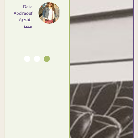
اهم
Dalia
Abdlraouf
القاهرة -
Ahmed
مصر
Elassi
بورسعيد
- مصر