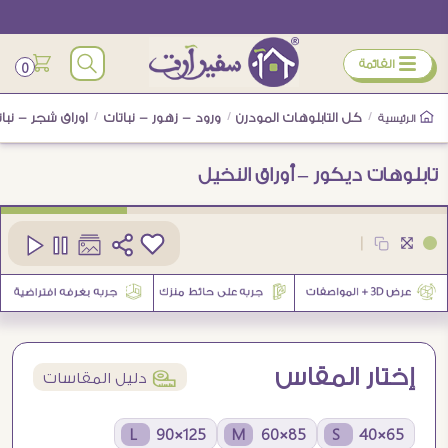
ÿ
القائمة
0
/
كل التابلوهات المودرن
/
ورود - زهور - نباتات
/
اوراق شجر - نبات
الرئيسية
تابلوهات ديكور – أوراق النخيل
كود
SA38344
|
7
إختار المقاس
í
دليل المقاسات
125×90 L
85×60 M
65×40 S