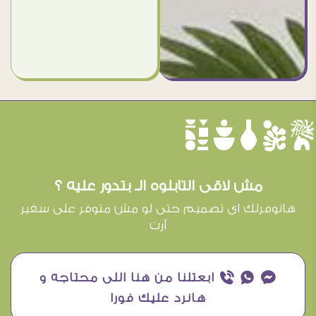
èûôçê
مش لاقى التابلوه الـ بتدور عليه ؟
هانوفرلك اى تصميم حتى لو مش متوفر على سفير
آرت
¥ ₧ ƒ ابعتلنا من هنا اللى محتاجه و
هانرد عليك فورا