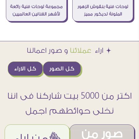
مجموعة لوحات فنية رائعة
لوحات فنية بنقوش الزهور
لأشهر الفنانين العالميين
الملونة لديكور مميز
Æ اراء
عملائنا
و صور اعمالنا
كل الصور
كل الاراء
اكتر من 5000 بيت شاركنا فى اننا
نخلى حوائطهم اجمل
صور من
ëمن اراء