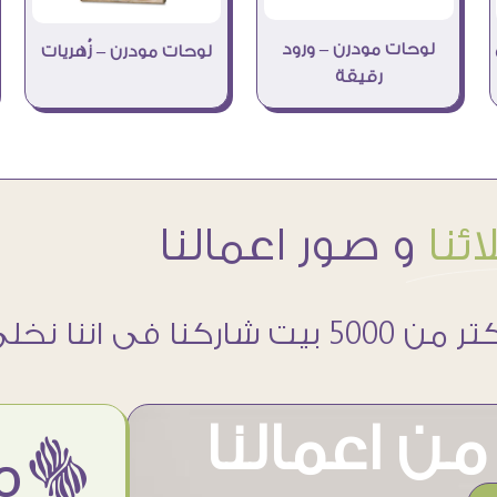
لوحات مودرن – ورود
لوحات مودرن – زُهريات
رقيقة
ئنا
و صور اعمالنا
 5000 بيت شاركنا فى اننا نخلى حوائطهم اجمل
ن اعمالنا
ëمن اراء عملائنا