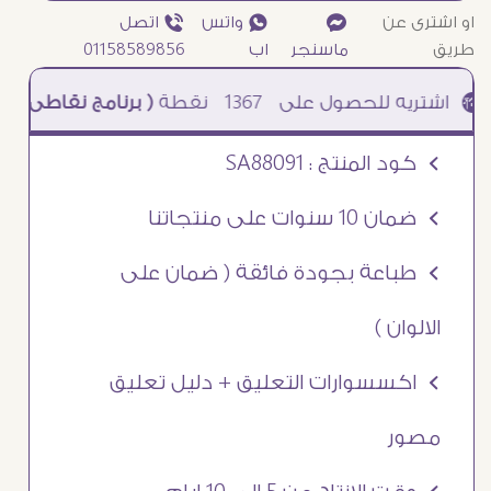
او اشترى عن
¥
₧ واتس
ƒ اتصل
طريق
ماسنجر
اب
01158589856
1367
نقطة
( برنامج نقاطى )
à خصم 5% للعملاء الجدد à شحن مجانى عند الشراء ب 4000 جنيه à
Ö كود المنتج : SA88091
Ö ضمان 10 سنوات على منتجاتنا
Ö طباعة بجودة فائقة ( ضمان على
الالوان )
Ö اكسسوارات التعليق + دليل تعليق
مصور