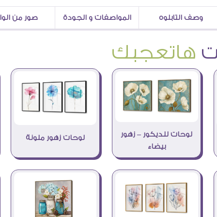
وصف التابلوه
المواصفات و الجودة
صور من الو
هاتعجبك
لوحات للديكور – زهور
لوحات زهور ملونة
بيضاء