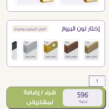
إختار لون البرواز
الوان البراويز بوضوح
شراء / إضافة
596
جنيه
لمشترياتى