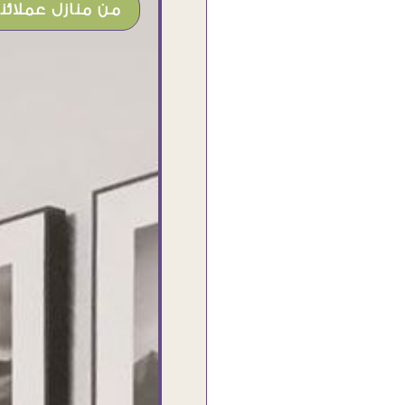
من منازل عملائنا
شغل جميل وخامات رائعه وموقع فوق
الرائع قدرت منه اني اختار التابلوهات
واركبها علي المكان بشكل مطابق جدا
للحقيقه واهتمامهم بالتفاصيل والتغليف
وإرضاء العميل والخامات والتقفيل وسرعة
التوصيل. بصراحه وبمنتهي الأمانه مكسب
كبير لاي حد يتعامل معاهم
Ahmed Elassi
بورسعيد - مصر