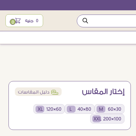
0
جنيه
0
إختار المقاس
í
دليل المقاسات
60×120 XL
80×40 L
30×60 M
100×200 XXL