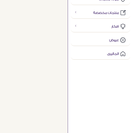
منتجات مخصصة
افكار
عروض
الجاليرى