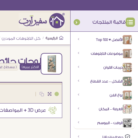
قائمة المنتجات
الرئيسية
/
كل التابلوهات المودرن
/
الأفضل ♥ Top 100
موضوعات التابلوهات
لوحات حائط
الاكثر مبيعاً
( مسطح غير
درجات الالوان
الشكل – عدد القطع
|
نوع الفن
الغرفة – المكان
الوقت – الموسم
جودة منتجاتنا