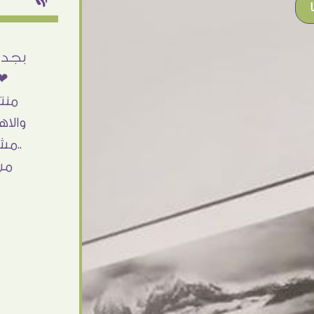
أنا استلمت حاجتى وطلعوا بجد ما شاء الله
بجد 
تحفة .. الشغل أكتر من رائع والالتزام والزوق
❤❤
والصبر فى التعامل بجد مفيش كلام وده
منت
مش أول تعامل ليا مع سفير ارت وأكيد ان
والاه
شاء الله مش أخر تعامل بشكركم على
..مش
الحاجات جدا جدا
من
Doaa Elsayd
القاهرة - مصر