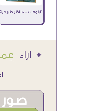
تابلوهات – مناظر طبيعية
Æ اراء
عملا
اكتر من
صور م