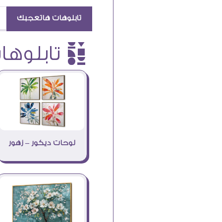
تابلوهات هاتعجبك
è تابلوهات
لوحات ديكور – زهور