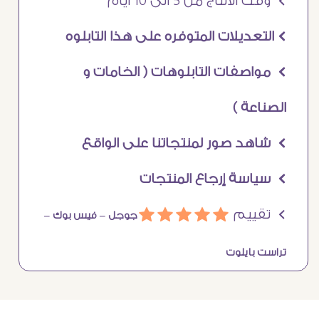
Ö وقت الانتاج من 5 الى 10 ايام
Ö التعديلات المتوفره على هذا التابلوه
Ö مواصفات التابلوهات ( الخامات و
الصناعة )
Ö شاهد صور لمنتجاتنا على الواقع
Ö سياسة إرجاع المنتجات
Ö تقييم
ááááá
جوجل –
فيس بوك –
تراست بايلوت