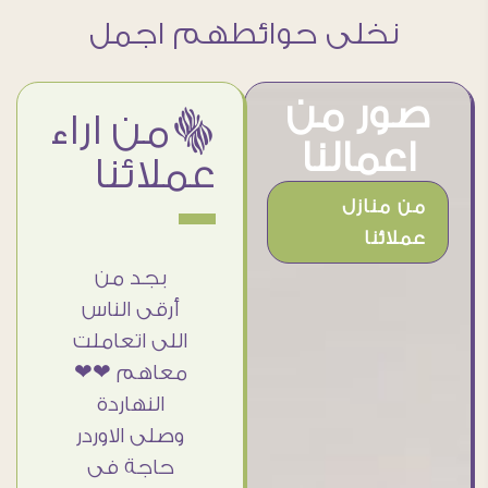
نخلى حوائطهم اجمل
صور من
ëمن اراء
اعمالنا
عملائنا
من منازل
عملائنا
 جميل
أنا استلمت
بجد من
امات
حاجتى
أرقى الناس
ه وموقع
وطلعوا بجد
اللى اتعاملت
الرائع
ما شاء الله
معاهم ❤❤
ت منه
تحفة ..
النهاردة
 اختار
الشغل أكتر
وصلى الاوردر
بلوهات
من رائع
حاجة فى