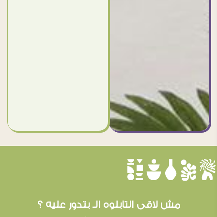
èûôçê
مش لاقى التابلوه الـ بتدور عليه ؟