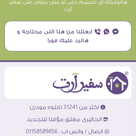
هانوفرلك اى تصميم حتى لو مش متوفر على سفير
آرت
¥ ₧ ƒ ابعتلنا من هنا اللى محتاجه و
هانرد عليك فورا
اكثر من 31241 تابلوه مودرن
الجاليرى مغلق مؤقتا للتجديد
اتصال / واتس اب : 01158589856