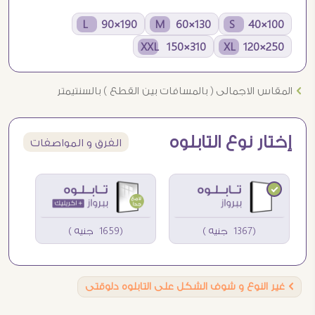
190×90 L
130×60 M
100×40 S
310×150 XXL
250×120 XL
Ö
المقاس الاجمالى ( بالمسافات بين القطع ) بالسنتيمتر
إختار نوع التابلوه
الفرق و المواصفات
(1367 جنيه )
(1659 جنيه )
Ö
غير النوع و شوف الشكل على التابلوه دلوقتى