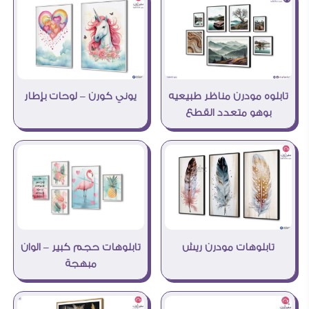
تابلوه مودرن مناظر طبيعيه
يوني كورن – لوحات بإطار
بوهو متعدد القطع
تابلوهات مودرن ريش
تابلوهات حجم كبير – الوان
مبهجة