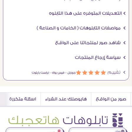
Ö التعديلات المتوفره على هذا التابلوه
Ö مواصفات التابلوهات ( الخامات و الصناعة )
Ö شاهد صور لمنتجاتنا على الواقع
Ö سياسة إرجاع المنتجات
Ö تقييم
ááááá
جوجل –
فيس بوك –
تراست بايلوت
صور من الواقع
هايوصلك عند الشراء
اسئلة متكررة
è تابلوهات
هاتعجبك