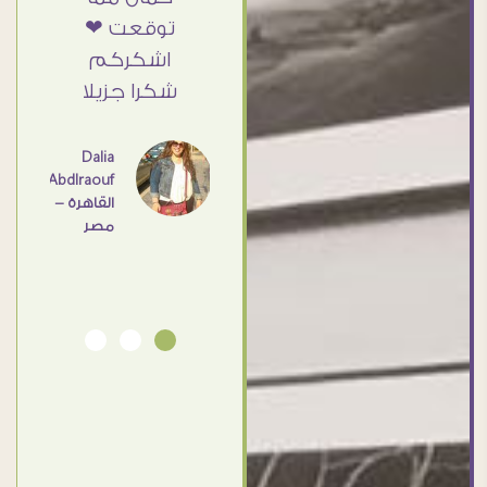
أمانه
توقعت ❤
Doaa
Elsayd
 كبير
اشكركم
القاهرة
ي حد
شكرا جزيلا
- مصر
عامل
اهم
Dalia
Abdlraouf
القاهرة -
Ahmed
مصر
Elassi
بورسعيد
- مصر