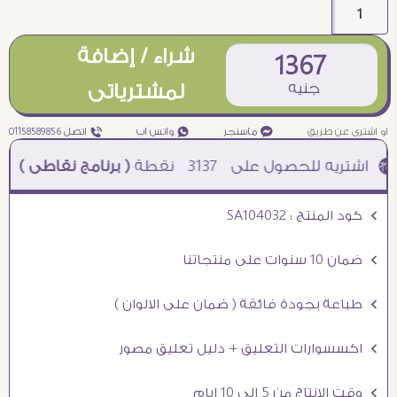
شراء / إضافة
1367
جنيه
لمشترياتى
او اشترى عن طريق
¥ ماسنجر
₧ واتس اب
ƒ اتصل 01158589856
3137
نقطة
( برنامج نقاطى )
à خصم 5% للعملاء الجدد à شحن مجانى عند الشراء ب 4000 جنيه à
Ö كود المنتج : SA104032
Ö ضمان 10 سنوات على منتجاتنا
Ö طباعة بجودة فائقة ( ضمان على الالوان )
Ö اكسسوارات التعليق + دليل تعليق مصور
Ö وقت الانتاج من 5 الى 10 ايام