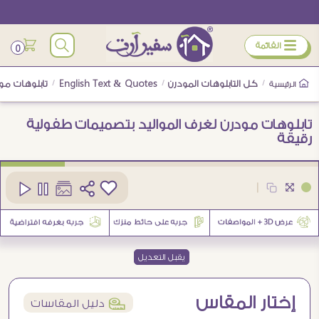
ÿ
القائمة
0
/
كل التابلوهات المودرن
/
English Text & Quotes
/
تابلوهات مو
الرئيسية
تابلوهات مودرن لغرف المواليد بتصميمات طفولية
رقيقة
كود
SA101995
|
يقبل التعديل
إختار المقاس
í
دليل المقاسات