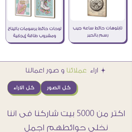
تابلوهات حائط ساعه جيب
لوحات حائط برسومات باتيناج
رسم بالحبر
ومشروب طاقة إيجابية
Æ اراء
عملائنا
و صور اعمالنا
كل الصور
كل الاراء
اكتر من 5000 بيت شاركنا فى اننا
نخلى حوائطهم اجمل