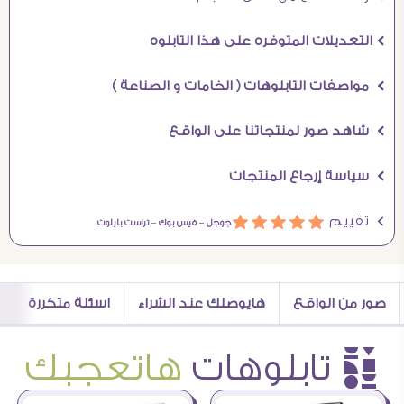
Ö التعديلات المتوفره على هذا التابلوه
Ö مواصفات التابلوهات ( الخامات و الصناعة )
Ö شاهد صور لمنتجاتنا على الواقع
Ö سياسة إرجاع المنتجات
Ö تقييم
ááááá
جوجل –
فيس بوك –
تراست بايلوت
صور من الواقع
هايوصلك عند الشراء
اسئلة متكررة
è تابلوهات
هاتعجبك