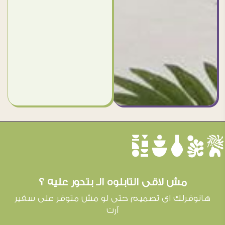
èûôçê
مش لاقى التابلوه الـ بتدور عليه ؟
هانوفرلك اى تصميم حتى لو مش متوفر على سفير
آرت