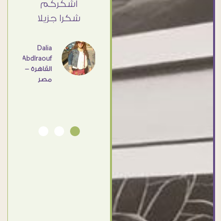
Elsayd
 كبير
اشكركم
القاهرة
ي حد
شكرا جزيلا
- مصر
عامل
اهم
Dalia
Abdlraouf
القاهرة -
Ahmed
مصر
Elassi
بورسعيد
- مصر