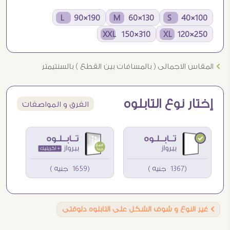
190×90 L
130×60 M
100×40 S
310×150 XXL
250×120 XL
Ö
المقاس الاجمالى ( بالمسافات بين القطع ) بالسنتيمتر
إختار نوع التابلوه
الفرق و المواصفات
(1367 جنيه )
(1659 جنيه )
Ö
غير النوع و شوف الشكل على التابلوه دلوقتى