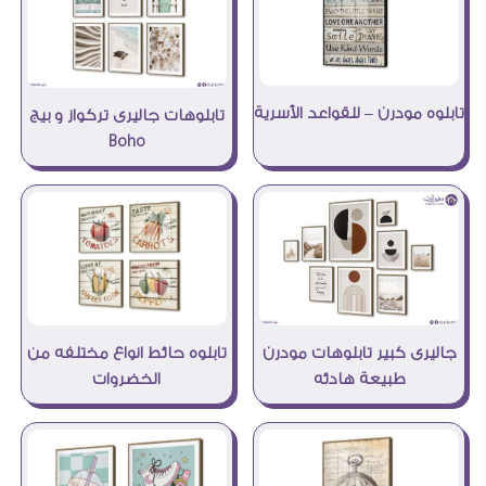
تابلوه مودرن – للقواعد الأسرية
تابلوهات جاليرى تركواز و بيج
Boho
تابلوه حائط انواع مختلفه من
جاليرى كبير تابلوهات مودرن
الخضروات
طبيعة هادئه