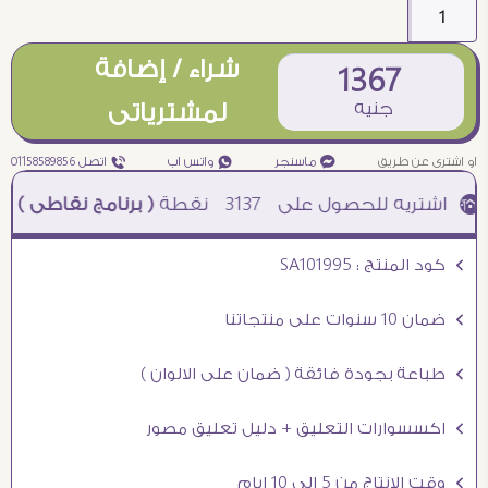
شراء / إضافة
1367
جنيه
لمشترياتى
او اشترى عن طريق
¥ ماسنجر
₧ واتس اب
ƒ اتصل 01158589856
3137
نقطة
( برنامج نقاطى )
à خصم 5% للعملاء الجدد à شحن مجانى عند الشراء ب 4000 جنيه à
Ö كود المنتج : SA101995
Ö ضمان 10 سنوات على منتجاتنا
Ö طباعة بجودة فائقة ( ضمان على الالوان )
Ö اكسسوارات التعليق + دليل تعليق مصور
Ö وقت الانتاج من 5 الى 10 ايام