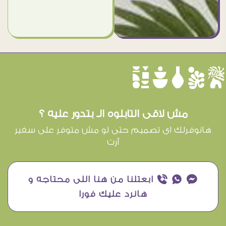
èûôçê
مش لاقى التابلوه الـ بتدور عليه ؟
هانوفرلك اى تصميم حتى لو مش متوفر على سفير
آرت
¥ ₧ ƒ ابعتلنا من هنا اللى محتاجه و
هانرد عليك فورا