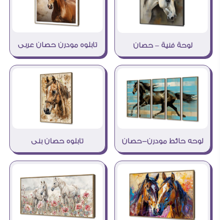
تابلوه مودرن حصان عربى
لوحة فنية – حصان
لوحه حائط مودرن-حصان
تابلوه حصان بنى