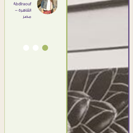
Abdlraouf
القاهرة -
Ahmed
مصر
Elassi
بورسعيد
- مصر