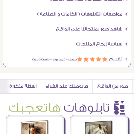
Ö مواصفات التابلوهات ( الخامات و الصناعة )
Ö شاهد صور لمنتجاتنا على الواقع
Ö سياسة إرجاع المنتجات
Ö تقييم
ááááá
جوجل –
فيس بوك –
تراست بايلوت
صور من الواقع
هايوصلك عند الشراء
اسئلة متكررة
è تابلوهات
هاتعجبك