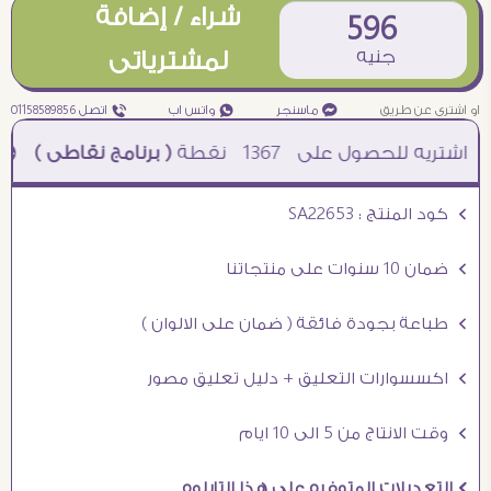
شراء / إضافة
596
جنيه
لمشترياتى
او اشترى عن طريق
¥ ماسنجر
₧ واتس اب
ƒ اتصل 01158589856
1367
نقطة
( برنامج نقاطى )
à خصم 5% للعملاء الجدد à شحن مجانى عند الشراء ب 4000 جنيه à
Ö كود المنتج : SA22653
Ö ضمان 10 سنوات على منتجاتنا
Ö طباعة بجودة فائقة ( ضمان على الالوان )
Ö اكسسوارات التعليق + دليل تعليق مصور
Ö وقت الانتاج من 5 الى 10 ايام
Ö التعديلات المتوفره على هذا التابلوه