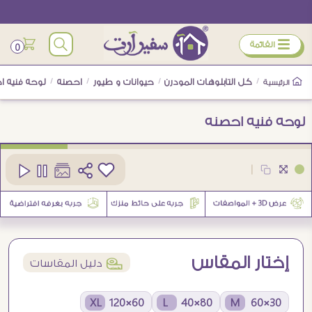
ÿ
القائمة
0
/
كل التابلوهات المودرن
/
حيوانات و طيور
/
احصنه
/
لوحه فنيه ا
الرئيسية
لوحه فنيه احصنه
كود
SA22653
|
5
إختار المقاس
í
دليل المقاسات
60×120 XL
80×40 L
30×60 M