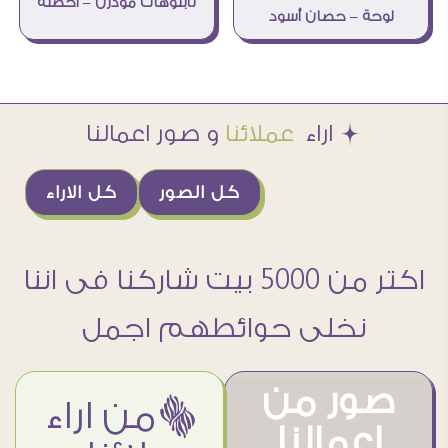
تابلوهات مودرن – أحصنة
لوحة – حصان أسود
Æ اراء
عملائنا
و صور اعمالنا
كل الصور
كل الاراء
اكتر من 5000 بيت شاركنا فى اننا
نخلى حوائطهم اجمل
صور من
ëمن اراء
اعمالنا