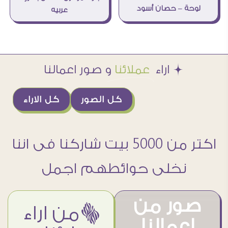
لوحة – حصان أسود
عربيه
Æ اراء
عملائنا
و صور اعمالنا
كل الصور
كل الاراء
اكتر من 5000 بيت شاركنا فى اننا
نخلى حوائطهم اجمل
صور من
ëمن اراء
اعمالنا