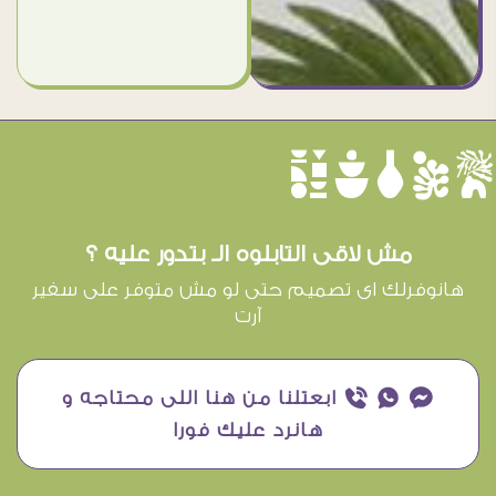
èûôçê
مش لاقى التابلوه الـ بتدور عليه ؟
هانوفرلك اى تصميم حتى لو مش متوفر على سفير
آرت
¥ ₧ ƒ ابعتلنا من هنا اللى محتاجه و
هانرد عليك فورا