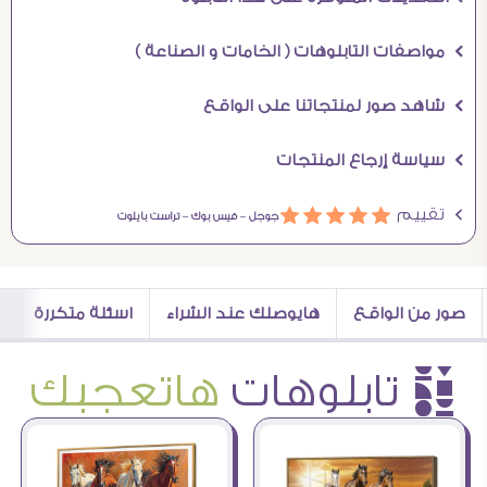
Ö مواصفات التابلوهات ( الخامات و الصناعة )
Ö شاهد صور لمنتجاتنا على الواقع
Ö سياسة إرجاع المنتجات
Ö تقييم
ááááá
جوجل –
فيس بوك –
تراست بايلوت
صور من الواقع
هايوصلك عند الشراء
اسئلة متكررة
è تابلوهات
هاتعجبك