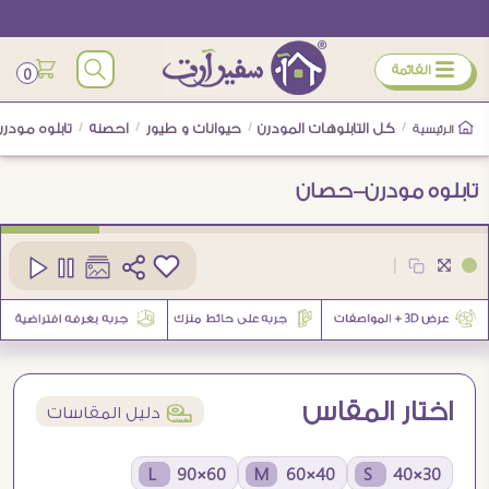
ÿ
القائمة
0
/
كل التابلوهات المودرن
/
حيوانات و طيور
/
احصنه
/
تابلوه مود
الرئيسية
تابلوه مودرن-حصان
كود
SA18089
|
اختار المقاس
í
دليل المقاسات
60×90 L
40×60 M
30×40 S