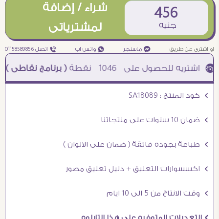
شراء / إضافة
456
جنيه
لمشترياتى
او اشترى عن طريق
¥ ماسنجر
₧ واتس اب
ƒ اتصل 01158589856
1046
نقطة
( برنامج نقاطى )
à خصم 5% للعملاء الجدد à شحن مجانى عند الشراء ب 4000 جنيه à
Ö كود المنتج : SA18089
Ö ضمان 10 سنوات على منتجاتنا
Ö طباعة بجودة فائقة ( ضمان على الالوان )
Ö اكسسوارات التعليق + دليل تعليق مصور
Ö وقت الانتاج من 5 الى 10 ايام
Ö التعديلات المتوفره على هذا التابلوه