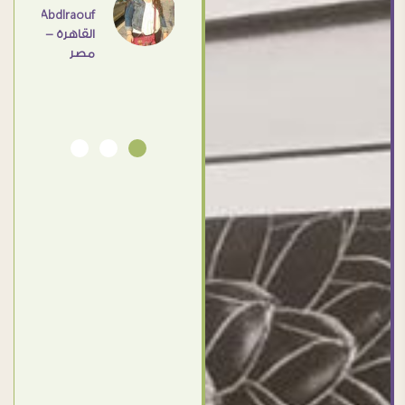
Abdlraouf
القاهرة -
Ahmed
مصر
Elassi
بورسعيد
- مصر