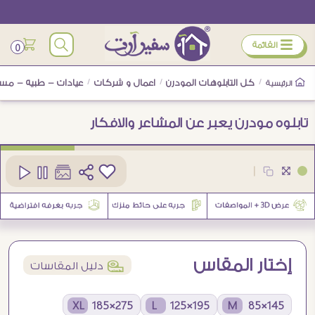
ÿ
القائمة
0
/
كل التابلوهات المودرن
/
اعمال و شركات
/
عيادات - طبيه - مس
الرئيسية
تابلوه مودرن يعبر عن المشاعر والافكار
كود
SA108688
|
إختار المقاس
í
دليل المقاسات
275×185 XL
195×125 L
145×85 M