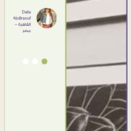
عامل
اهم
Dalia
Abdlraouf
القاهرة -
Ahmed
مصر
Elassi
بورسعيد
- مصر