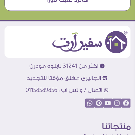
هانرد عليك فورا
اكثر من 31241 تابلوه مودرن
الجاليرى مغلق مؤقتا للتجديد
اتصال / واتس اب : 01158589856
منتجاتنا