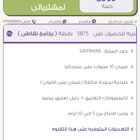
جنيه
لمشترياتى
او اشترى عن طريق
¥ ماسنجر
₧ واتس اب
ƒ اتصل 01158589856
5875
نقطة
( برنامج نقاطى )
à خصم 5% للعملاء الجدد à شحن مجانى عند الشراء ب 4000 جنيه à
Ö كود المنتج : SA108688
Ö ضمان 10 سنوات على منتجاتنا
Ö طباعة بجودة فائقة ( ضمان على الالوان )
Ö اكسسوارات التعليق + دليل تعليق مصور
Ö وقت الانتاج من 5 الى 10 ايام
Ö التعديلات المتوفره على هذا التابلوه