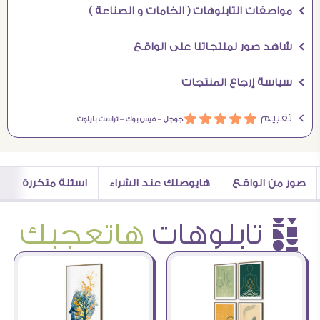
Ö مواصفات التابلوهات ( الخامات و الصناعة )
Ö شاهد صور لمنتجاتنا على الواقع
Ö سياسة إرجاع المنتجات
Ö تقييم
ááááá
جوجل –
فيس بوك –
تراست بايلوت
صور من الواقع
هايوصلك عند الشراء
اسئلة متكررة
è تابلوهات
هاتعجبك