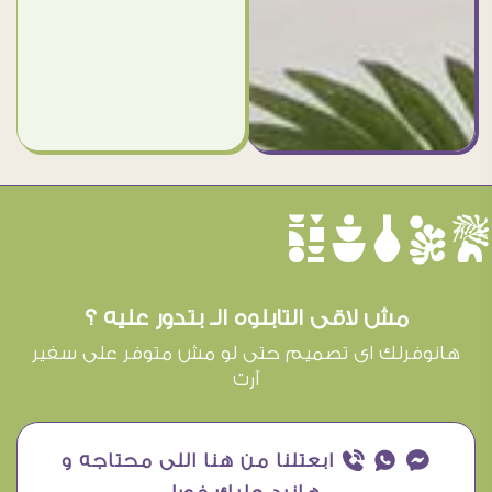
èûôçê
مش لاقى التابلوه الـ بتدور عليه ؟
هانوفرلك اى تصميم حتى لو مش متوفر على سفير
آرت
¥ ₧ ƒ ابعتلنا من هنا اللى محتاجه و