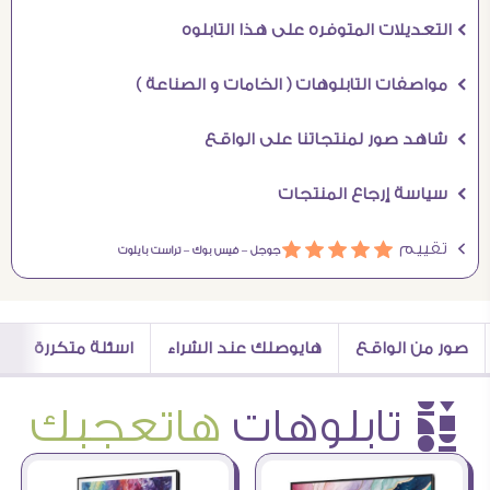
Ö التعديلات المتوفره على هذا التابلوه
Ö مواصفات التابلوهات ( الخامات و الصناعة )
Ö شاهد صور لمنتجاتنا على الواقع
Ö سياسة إرجاع المنتجات
Ö تقييم
ááááá
جوجل –
فيس بوك –
تراست بايلوت
صور من الواقع
هايوصلك عند الشراء
اسئلة متكررة
è تابلوهات
هاتعجبك