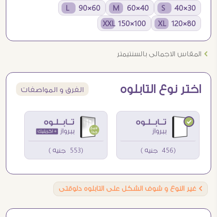
60×90 L
40×60 M
30×40 S
100×150 XXL
80×120 XL
Ö
المقاس الاجمالى بالسنتيمتر
اختر نوع التابلوه
الفرق و المواصفات
(456 جنيه )
(553 جنيه )
Ö
غير النوع و شوف الشكل على التابلوه دلوقتى