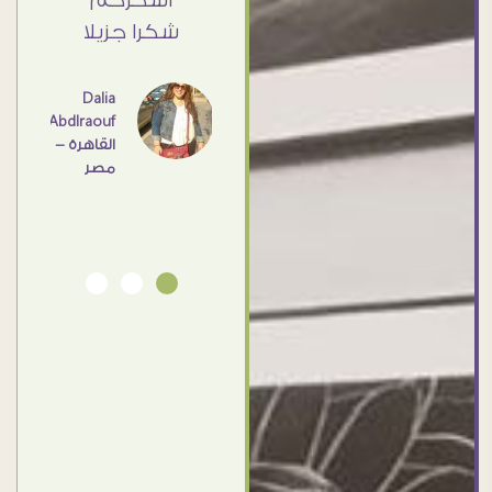
 كبير
اشكركم
القاهرة
ي حد
شكرا جزيلا
- مصر
عامل
اهم
Dalia
Abdlraouf
القاهرة -
Ahmed
مصر
Elassi
بورسعيد
- مصر