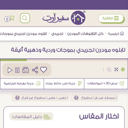
ÿ
القائمة
0
/
كل التابلوهات المودرن
/
تجريدي
/
تابلوه مودرن تجريدي بموجات و
الرئيسية
تابلوه مودرن تجريدي بموجات وردية وذهبية أنيقة
كود
SA94777
|
( مسطح غير بارز ) مطبوع
( ذهبى / فضى ) مطبوع غير لامع
اختار المقاس
í
دليل المقاسات