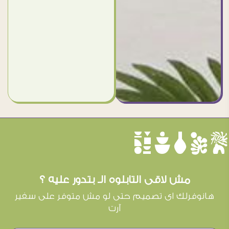
èûôçê
مش لاقى التابلوه الـ بتدور عليه ؟
هانوفرلك اى تصميم حتى لو مش متوفر على سفير
آرت