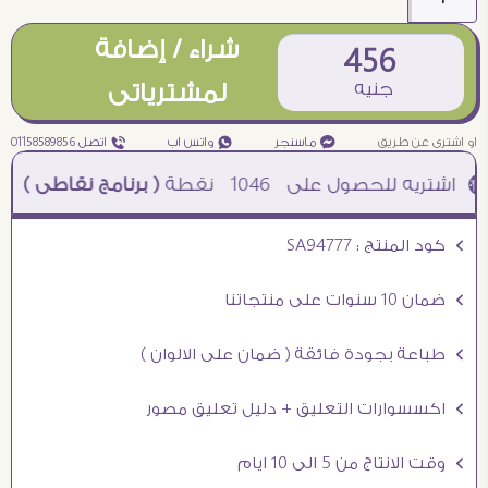
شراء / إضافة
456
جنيه
لمشترياتى
او اشترى عن طريق
¥ ماسنجر
₧ واتس اب
ƒ اتصل 01158589856
1046
نقطة
( برنامج نقاطى )
à خصم 5% للعملاء الجدد à شحن مجانى عند الشراء ب 4000 جنيه à
Ö كود المنتج : SA94777
Ö ضمان 10 سنوات على منتجاتنا
Ö طباعة بجودة فائقة ( ضمان على الالوان )
Ö اكسسوارات التعليق + دليل تعليق مصور
Ö وقت الانتاج من 5 الى 10 ايام