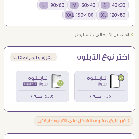
60×90 L
40×60 M
30×40 S
100×150 XXL
80×120 XL
Ö
المقاس الاجمالى بالسنتيمتر
اختر نوع التابلوه
الفرق و المواصفات
(456 جنيه )
(553 جنيه )
Ö
غير النوع و شوف الشكل على التابلوه دلوقتى