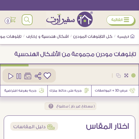
ÿ
القائمة
0
/
كل التابلوهات المودرن
/
اشكال هندسية و زخارف
/
تابلوهات مو
الرئيسية
تابلوهات مودرن مجموعة من الأشكال الهندسية
كود
SA90308
|
1
( مسطح غير بارز ) مطبوع
اختار المقاس
í
دليل المقاسات