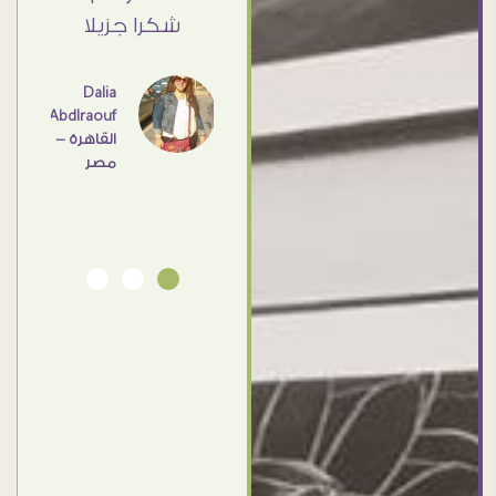
القاهرة
ي حد
شكرا جزيلا
- مصر
عامل
اهم
Dalia
Abdlraouf
القاهرة -
Ahmed
مصر
Elassi
بورسعيد
- مصر