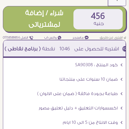
شراء / إضافة
456
جنيه
لمشترياتى
او اشترى عن طريق
¥ ماسنجر
₧ واتس اب
ƒ اتصل 01158589856
1046
نقطة
( برنامج نقاطى )
à خصم 5% للعملاء الجدد à شحن مجانى عند الشراء ب 4000 جنيه à
Ö كود المنتج : SA90308
Ö ضمان 10 سنوات على منتجاتنا
Ö طباعة بجودة فائقة ( ضمان على الالوان )
Ö اكسسوارات التعليق + دليل تعليق مصور
Ö وقت الانتاج من 5 الى 10 ايام