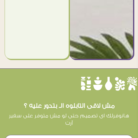
èûôçê
مش لاقى التابلوه الـ بتدور عليه ؟
هانوفرلك اى تصميم حتى لو مش متوفر على سفير
آرت