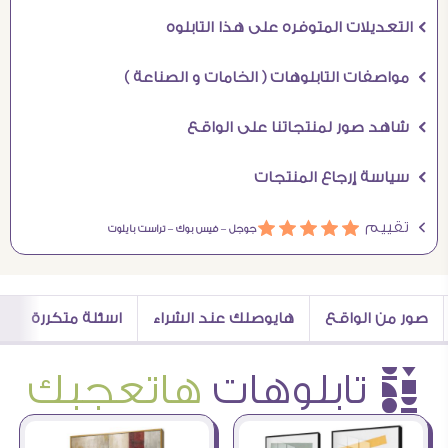
Ö التعديلات المتوفره على هذا التابلوه
Ö مواصفات التابلوهات ( الخامات و الصناعة )
Ö شاهد صور لمنتجاتنا على الواقع
Ö سياسة إرجاع المنتجات
Ö تقييم
ááááá
جوجل –
فيس بوك –
تراست بايلوت
صور من الواقع
هايوصلك عند الشراء
اسئلة متكررة
è تابلوهات
هاتعجبك