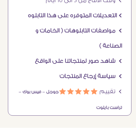
Ö وقت الانتاج من 5 الى 10 ايام
Ö التعديلات المتوفره على هذا التابلوه
Ö مواصفات التابلوهات ( الخامات و
الصناعة )
Ö شاهد صور لمنتجاتنا على الواقع
Ö سياسة إرجاع المنتجات
Ö تقييم
ááááá
جوجل –
فيس بوك –
تراست بايلوت