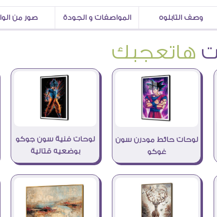
وصف التابلوه
المواصفات و الجودة
صور من الو
هاتعجبك
لوحات فنية سون جوكو
لوحات حائط مودرن سون
بوضعيه قتالية
غوكو