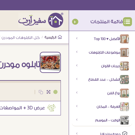
قائمة المنتجات
الرئيسية
/
كل التابلوهات المودرن
/
الأفضل ♥ Top 100
موضوعات التابلوهات
تابلوه مودرن
درجات الالوان
الشكل – عدد القطع
|
نوع الفن
الغرفة – المكان
الوقت – الموسم
جودة منتجاتنا