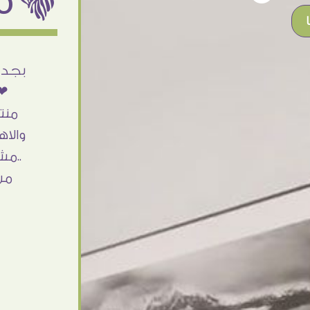
أنا استلمت حاجتى وطلعوا بجد ما شاء الله
بجد 
تحفة .. الشغل أكتر من رائع والالتزام والزوق
❤❤
والصبر فى التعامل بجد مفيش كلام وده
منت
مش أول تعامل ليا مع سفير ارت وأكيد ان
والاه
شاء الله مش أخر تعامل بشكركم على
..مش
الحاجات جدا جدا
من
Doaa Elsayd
القاهرة - مصر