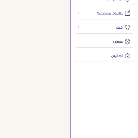
منتجات مخصصة
افكار
عروض
الجاليرى