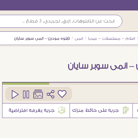
افلام - مسلسلات - ميديا
/
انمى
/
تابلوه مودرن – انمى سوبر سايان
 – انمى سوبر سايان
كود
SA88330