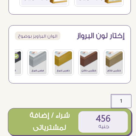
إختار لون البرواز
الوان البراويز بوضوح
شراء / إضافة
456
جنيه
لمشترياتى