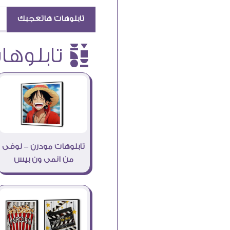
تابلوهات هاتعجبك
è تابلوهات
تابلوهات مودرن – لوفى
من انمى ون بيس