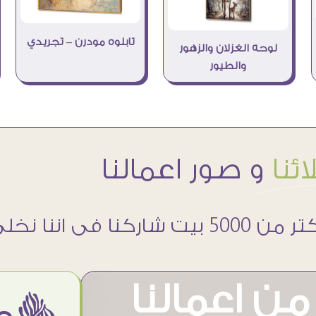
تابلوه مودرن – تجريدي
لوحه الغزلان والزهور
والطيور
ئنا
و صور اعمالنا
 5000 بيت شاركنا فى اننا نخلى حوائطهم اجمل
ن اعمالنا
ëمن اراء عملائنا