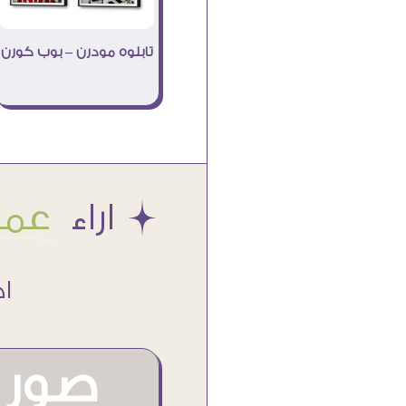
تابلوه مودرن – بوب كورن
Æ اراء
عملا
اكتر من
صور م