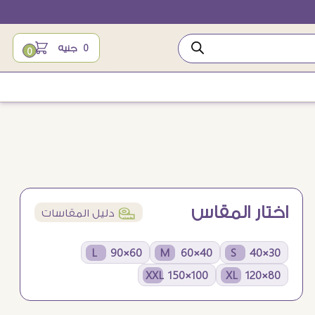
0
جنيه
0
اختار المقاس
í
دليل المقاسات
60×90 L
40×60 M
30×40 S
100×150 XXL
80×120 XL