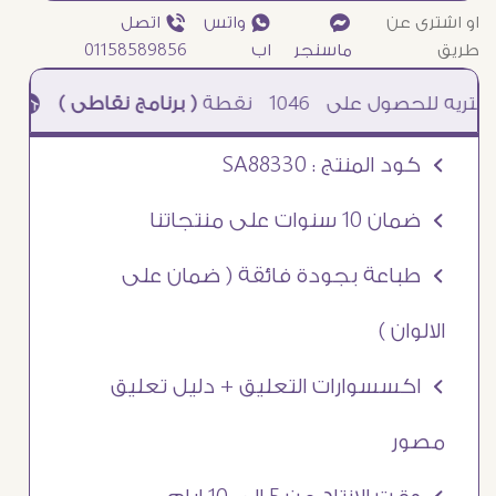
او اشترى عن
¥
₧ واتس
ƒ اتصل
طريق
ماسنجر
اب
01158589856
1046
نقطة
( برنامج نقاطى )
à خصم 5% للعملاء الجدد à شحن مجانى عند الشراء ب 4000 جنيه à
Ö كود المنتج : SA88330
Ö ضمان 10 سنوات على منتجاتنا
Ö طباعة بجودة فائقة ( ضمان على
الالوان )
Ö اكسسوارات التعليق + دليل تعليق
مصور