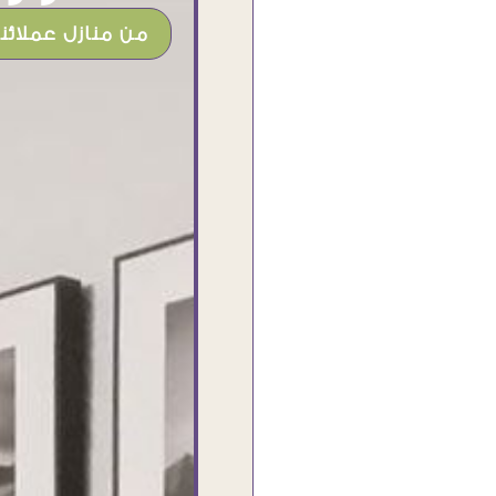
من منازل عملائنا
شغل جميل وخامات رائعه وموقع فوق
الرائع قدرت منه اني اختار التابلوهات
واركبها علي المكان بشكل مطابق جدا
للحقيقه واهتمامهم بالتفاصيل والتغليف
وإرضاء العميل والخامات والتقفيل وسرعة
التوصيل. بصراحه وبمنتهي الأمانه مكسب
كبير لاي حد يتعامل معاهم
Ahmed Elassi
بورسعيد - مصر