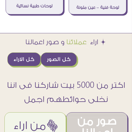
لوحات طبية نسائية
لوحة فنية – عين ملونة
Æ اراء
عملائنا
و صور اعمالنا
كل الصور
كل الاراء
اكتر من 5000 بيت شاركنا فى اننا
نخلى حوائطهم اجمل
صور من
ëمن اراء