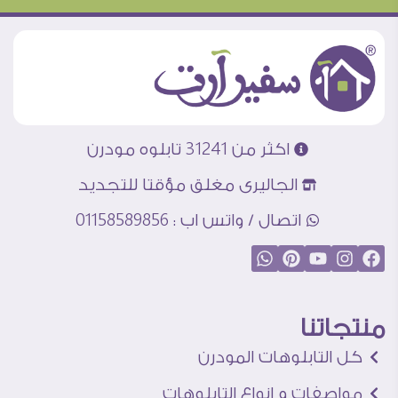
اكثر من 31241 تابلوه مودرن
الجاليرى مغلق مؤقتا للتجديد
اتصال / واتس اب : 01158589856
منتجاتنا
كل التابلوهات المودرن
مواصفات و انواع التابلوهات