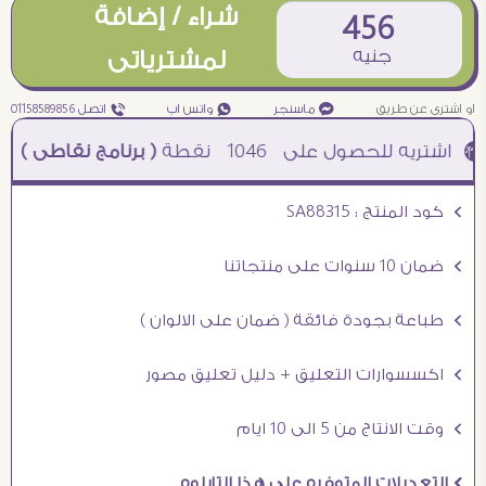
شراء / إضافة
456
جنيه
لمشترياتى
او اشترى عن طريق
¥ ماسنجر
₧ واتس اب
ƒ اتصل 01158589856
1046
نقطة
( برنامج نقاطى )
à خصم 5% للعملاء الجدد à شحن مجانى عند الشراء ب 4000 جنيه à
Ö كود المنتج : SA88315
Ö ضمان 10 سنوات على منتجاتنا
Ö طباعة بجودة فائقة ( ضمان على الالوان )
Ö اكسسوارات التعليق + دليل تعليق مصور
Ö وقت الانتاج من 5 الى 10 ايام
Ö التعديلات المتوفره على هذا التابلوه