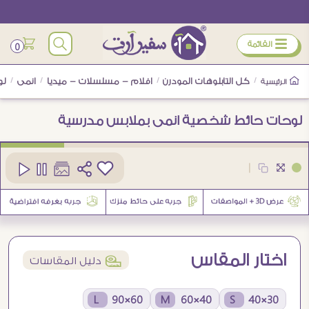
ÿ
القائمة
0
/
كل التابلوهات المودرن
/
افلام - مسلسلات - ميديا
/
انمى
/
لو
الرئيسية
لوحات حائط شخصية انمى بملابس مدرسية
كود
SA88315
|
اختار المقاس
í
دليل المقاسات
60×90 L
40×60 M
30×40 S