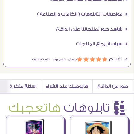
Ö مواصفات التابلوهات ( الخامات و الصناعة )
Ö شاهد صور لمنتجاتنا على الواقع
Ö سياسة إرجاع المنتجات
Ö تقييم
ááááá
جوجل –
فيس بوك –
تراست بايلوت
صور من الواقع
هايوصلك عند الشراء
اسئلة متكررة
è تابلوهات
هاتعجبك