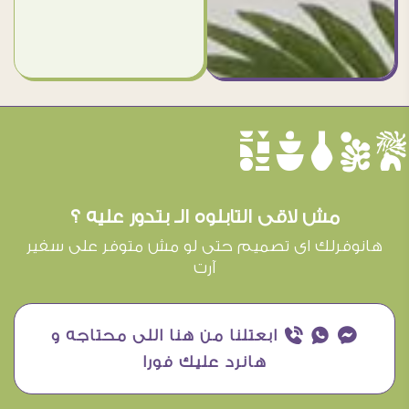
èûôçê
مش لاقى التابلوه الـ بتدور عليه ؟
هانوفرلك اى تصميم حتى لو مش متوفر على سفير
آرت
¥ ₧ ƒ ابعتلنا من هنا اللى محتاجه و
هانرد عليك فورا