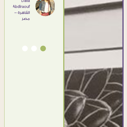
اهم
Dalia
Abdlraouf
القاهرة -
Ahmed
مصر
Elassi
بورسعيد
- مصر