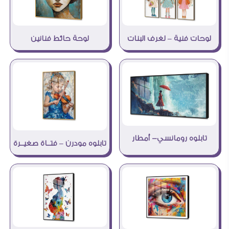
لوحات فنية – لغرف البنات
لوحة حائط فنانين
تابلوه رومانسي- أمطار
تابلوه مودرن – فتــاة صغيــرة