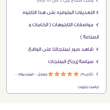
Ö وقت الانتاج من 5 الى 10 ايام
Ö التعديلات المتوفره على هذا التابلوه
Ö مواصفات التابلوهات ( الخامات و
الصناعة )
Ö شاهد صور لمنتجاتنا على الواقع
Ö سياسة إرجاع المنتجات
Ö تقييم
ááááá
جوجل –
فيس بوك –
تراست بايلوت