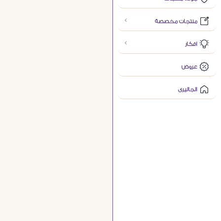
منتجات مخصصة
افكار
عروض
الجاليرى