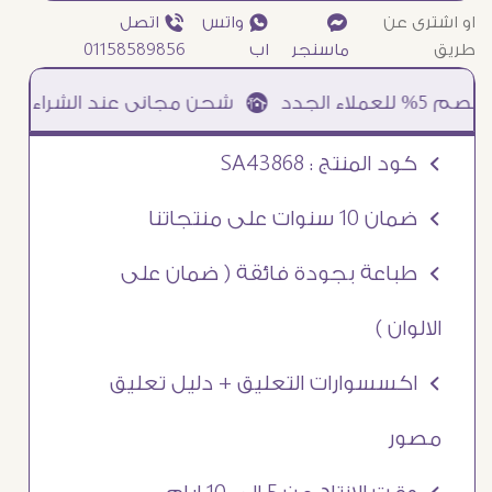
او اشترى عن
¥
₧ واتس
ƒ اتصل
طريق
ماسنجر
اب
01158589856
Ö كود المنتج : SA43868
Ö ضمان 10 سنوات على منتجاتنا
Ö طباعة بجودة فائقة ( ضمان على
الالوان )
Ö اكسسوارات التعليق + دليل تعليق
مصور