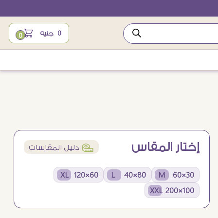
0
جنيه
0
إختار المقاس
í
دليل المقاسات
60×120 XL
80×40 L
30×60 M
100×200 XXL