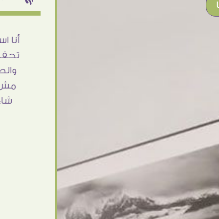
شغل جميل وخامات رائعه وموقع فوق
أنا ا
الرائع قدرت منه اني اختار التابلوهات
تحفة 
واركبها علي المكان بشكل مطابق جدا
والص
للحقيقه واهتمامهم بالتفاصيل والتغليف
مش أ
وإرضاء العميل والخامات والتقفيل وسرعة
شاء
التوصيل. بصراحه وبمنتهي الأمانه مكسب
كبير لاي حد يتعامل معاهم
Ahmed Elassi
بورسعيد - مصر