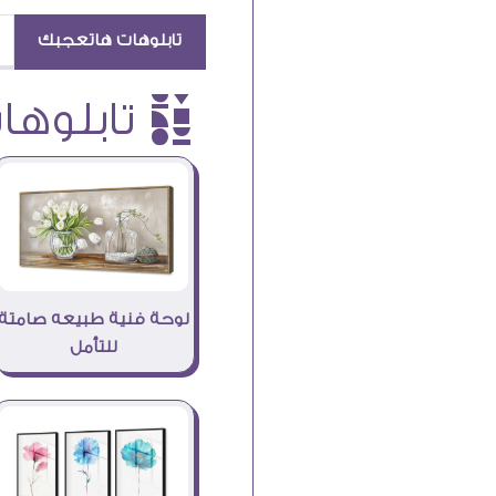
تابلوهات هاتعجبك
è تابلوهات
لوحة فنية طبيعه صامتة
للتأمل