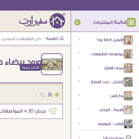
قائمة المنتجات
الرئيسية
/
كل التابلوهات المودرن
/
الأفضل ♥ Top 100
موضوعات التابلوهات
ورود بيضاء 
الاكثر مبيعاً
درجات الالوان
الشكل – عدد القطع
|
نوع الفن
الغرفة – المكان
الوقت – الموسم
جودة منتجاتنا