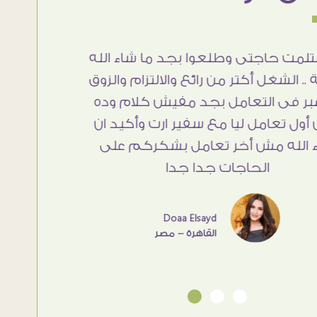
ستلمت حاجتى وطلعوا بجد ما شاء الله
بجد من أ
.. الشغل أكتر من رائع والالتزام والزوق
❤❤ الن
بر فى التعامل بجد مفيش كلام وده
منتهى ال
ول تعامل ليا مع سفير ارت وأكيد ان
والاهتمام
 الله مش أخر تعامل بشكركم على
..مش اخر
الحاجات جدا جدا
من الا
Doaa Elsayd
القاهرة - مصر