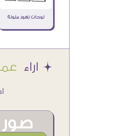
لوحات زهور ملونة
Æ اراء
عملا
اكتر من
صور م