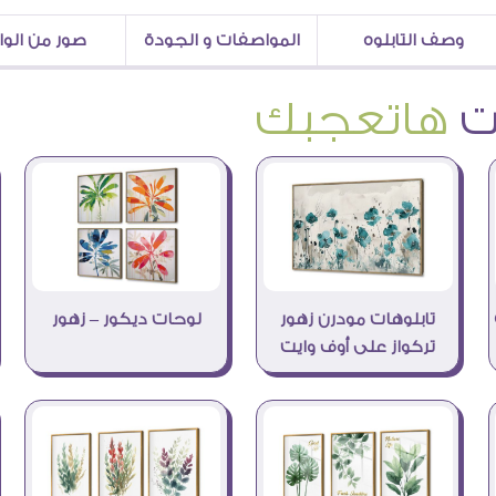
وصف التابلوه
المواصفات و الجودة
صور من الو
هاتعجبك
لوحات ديكور – زهور
تابلوهات مودرن زهور
تركواز على أوف وايت