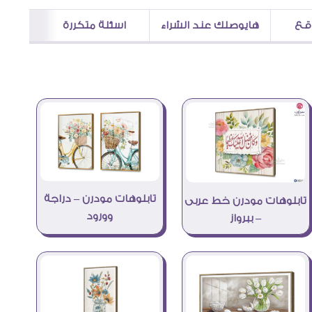
اقع
هايوصلك عند الشراء
اسئلة متكررة
تابلوهات مودرن – دراجة
تابلوهات مودرن خط عربى
وورود
– ببرواز