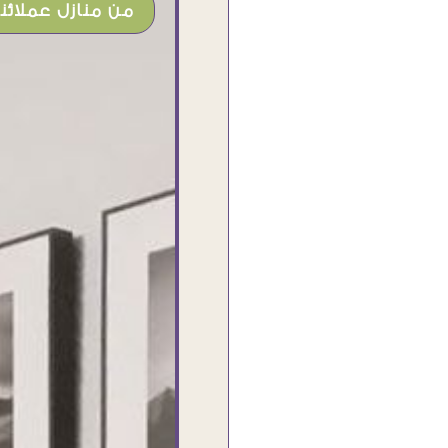
من منازل عملائنا
بجد من أرقى الناس اللى اتعاملت معاهم
❤❤ النهاردة وصلى الاوردر حاجة فى
منتهى الشياكة والجمال والألوان الزاهية
والاهتمام بالتفاصيل والاحترام فى التعامل
..مش اخر تعامل بإذن الله ومبسوطة اوى
من الاوردر واحلى كمان مما توقعت ❤
اشكركم شكرا جزيلا
Dalia Abdlraouf
القاهرة - مصر