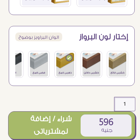
إختار لون البرواز
الوان البراويز بوضوح
شراء / إضافة
596
جنيه
لمشترياتى