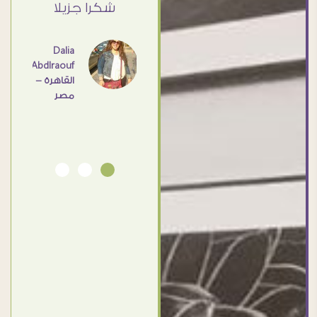
ي حد
شكرا جزيلا
- مصر
عامل
اهم
Dalia
Abdlraouf
القاهرة -
Ahmed
مصر
Elassi
بورسعيد
- مصر