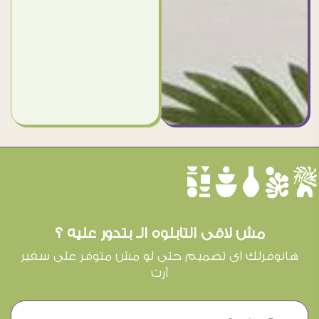
èûôçê
مش لاقى التابلوه الـ بتدور عليه ؟
هانوفرلك اى تصميم حتى لو مش متوفر على سفير
آرت