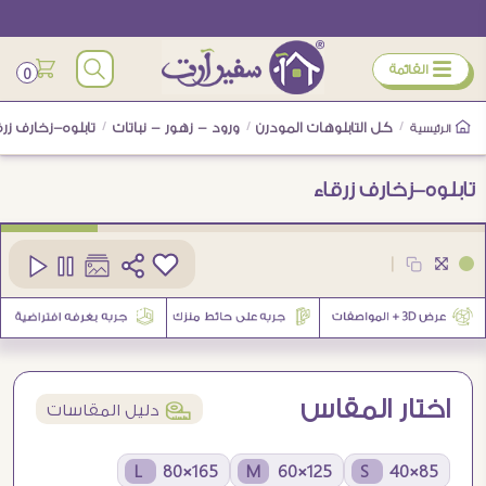
ÿ
القائمة
0
/
كل التابلوهات المودرن
/
ورود - زهور - نباتات
/
تابلوه-زخارف زرق
الرئيسية
تابلوه-زخارف زرقاء
كود
SA19305
|
4
اختار المقاس
í
دليل المقاسات
165×80 L
125×60 M
85×40 S