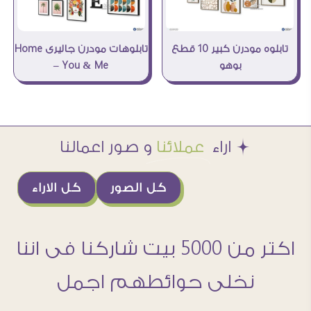
تابلوه مودرن كبير 10 قطع
تابلوهات مودرن جاليرى Home
بوهو
– You & Me
Æ اراء
عملائنا
و صور اعمالنا
كل الصور
كل الاراء
اكتر من 5000 بيت شاركنا فى اننا
نخلى حوائطهم اجمل