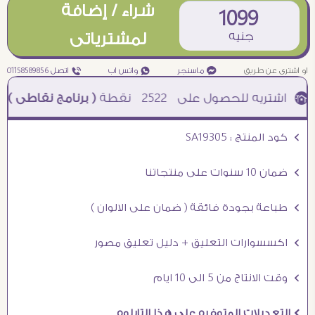
شراء / إضافة
1099
جنيه
لمشترياتى
او اشترى عن طريق
¥ ماسنجر
₧ واتس اب
ƒ اتصل 01158589856
2522
نقطة
( برنامج نقاطى )
à خصم 5% للعملاء الجدد à شحن مجانى عند الشراء ب 4000 جنيه à
Ö كود المنتج : SA19305
Ö ضمان 10 سنوات على منتجاتنا
Ö طباعة بجودة فائقة ( ضمان على الالوان )
Ö اكسسوارات التعليق + دليل تعليق مصور
Ö وقت الانتاج من 5 الى 10 ايام
Ö التعديلات المتوفره على هذا التابلوه