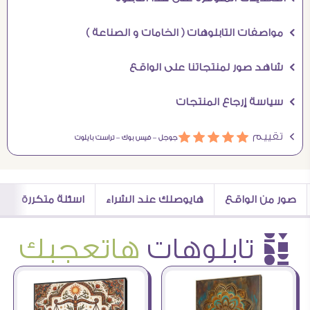
Ö مواصفات التابلوهات ( الخامات و الصناعة )
Ö شاهد صور لمنتجاتنا على الواقع
Ö سياسة إرجاع المنتجات
Ö تقييم
ááááá
جوجل –
فيس بوك –
تراست بايلوت
صور من الواقع
هايوصلك عند الشراء
اسئلة متكررة
è تابلوهات
هاتعجبك