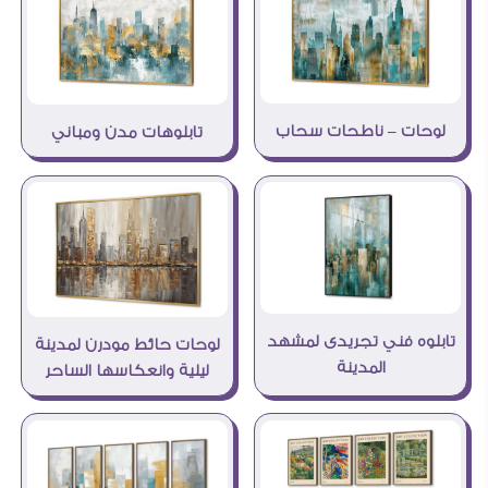
لوحات – ناطحات سحاب
تابلوهات مدن ومباني
تابلوه فني تجريدى لمشهد
لوحات حائط مودرن لمدينة
المدينة
ليلية وانعكاسها الساحر