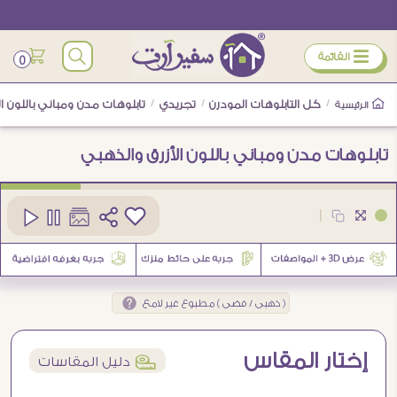
ÿ
القائمة
0
/
كل التابلوهات المودرن
/
تجريدي
/
تابلوهات مدن ومباني باللون ا
الرئيسية
تابلوهات مدن ومباني باللون الأزرق والذهبي
كود
SA41725
|
7
( ذهبى / فضى ) مطبوع غير لامع
إختار المقاس
í
دليل المقاسات