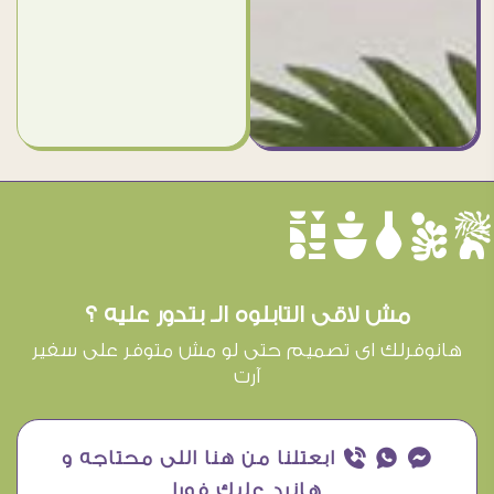
èûôçê
مش لاقى التابلوه الـ بتدور عليه ؟
هانوفرلك اى تصميم حتى لو مش متوفر على سفير
آرت
¥ ₧ ƒ ابعتلنا من هنا اللى محتاجه و
هانرد عليك فورا