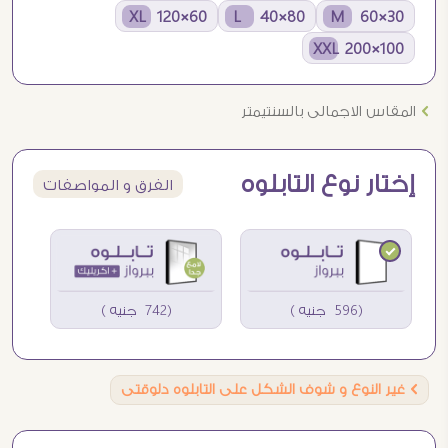
60×120 XL
80×40 L
30×60 M
100×200 XXL
Ö
المقاس الاجمالى بالسنتيمتر
إختار نوع التابلوه
الفرق و المواصفات
(596 جنيه )
(742 جنيه )
Ö
غير النوع و شوف الشكل على التابلوه دلوقتى