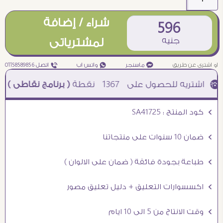
شراء / إضافة
596
جنيه
لمشترياتى
او اشترى عن طريق
¥ ماسنجر
₧ واتس اب
ƒ اتصل 01158589856
1367
نقطة
( برنامج نقاطى )
à خصم 5% للعملاء الجدد à شحن مجانى عند الشراء ب 4000 جنيه à
Ö كود المنتج : SA41725
Ö ضمان 10 سنوات على منتجاتنا
Ö طباعة بجودة فائقة ( ضمان على الالوان )
Ö اكسسوارات التعليق + دليل تعليق مصور
Ö وقت الانتاج من 5 الى 10 ايام