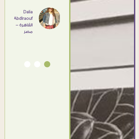
عامل
اهم
Dalia
Abdlraouf
القاهرة -
Ahmed
مصر
Elassi
بورسعيد
- مصر