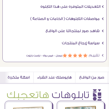
Ö التعديلات المتوفره على هذا التابلوه
Ö مواصفات التابلوهات ( الخامات و الصناعة )
Ö شاهد صور لمنتجاتنا على الواقع
Ö سياسة إرجاع المنتجات
Ö تقييم
ááááá
جوجل –
فيس بوك –
تراست بايلوت
صور من الواقع
هايوصلك عند الشراء
اسئلة متكررة
è تابلوهات
هاتعجبك