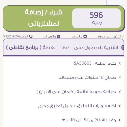
شراء / إضافة
596
جنيه
لمشترياتى
او اشترى عن طريق
¥ ماسنجر
₧ واتس اب
ƒ اتصل 01158589856
1367
نقطة
( برنامج نقاطى )
à خصم 5% للعملاء الجدد à شحن مجانى عند الشراء ب 4000 جنيه à
Ö كود المنتج : SA50603
Ö ضمان 10 سنوات على منتجاتنا
Ö طباعة بجودة فائقة ( ضمان على الالوان )
Ö اكسسوارات التعليق + دليل تعليق مصور
Ö وقت الانتاج من 5 الى 10 ايام