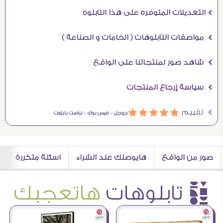
Ö التعديلات المتوفره على هذا التابلوه
Ö مواصفات التابلوهات ( الخامات و الصناعة )
Ö شاهد صور لمنتجاتنا على الواقع
Ö سياسة إرجاع المنتجات
Ö تقييم
ááááá
جوجل –
فيس بوك –
تراست بايلوت
صور من الواقع
هايوصلك عند الشراء
اسئلة متكررة
è تابلوهات
هاتعجبك