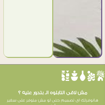
èûôçê
مش لاقى التابلوه الـ بتدور عليه ؟
هانوفرلك اى تصميم حتى لو مش متوفر على سفير