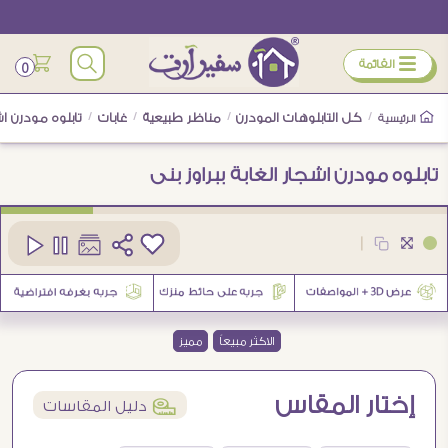
ÿ
القائمة
0
/
كل التابلوهات المودرن
/
مناظر طبيعية
/
غابات
/
تابلوه مودرن اشج
الرئيسية
تابلوه مودرن اشجار الغابة ببراوز بنى
كود
SA50603
|
27
الاكثر مبيعاً
مميز
إختار المقاس
í
دليل المقاسات