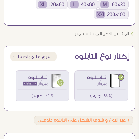
60×120 XL
80×40 L
30×60 M
100×200 XXL
Ö
المقاس الاجمالى بالسنتيمتر
إختار نوع التابلوه
الفرق و المواصفات
(596 جنيه )
(742 جنيه )
Ö
غير النوع و شوف الشكل على التابلوه دلوقتى