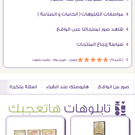
Ö مواصفات التابلوهات ( الخامات و الصناعة )
Ö شاهد صور لمنتجاتنا على الواقع
Ö سياسة إرجاع المنتجات
Ö تقييم
ááááá
جوجل –
فيس بوك –
تراست بايلوت
صور من الواقع
هايوصلك عند الشراء
اسئلة متكررة
è تابلوهات
هاتعجبك