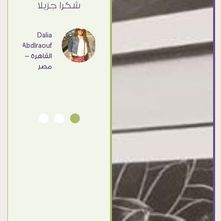
ي حد
شكرا جزيلا
- مصر
عامل
اهم
Dalia
Abdlraouf
القاهرة -
Ahmed
مصر
Elassi
بورسعيد
- مصر