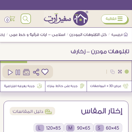
ÿ
القائمة
0
/
كل التابلوهات المودرن
/
اسلامى - ايات قرآنية و خط عربى
/
زخا
الرئيسية
تابلوهات مودرن – زخارف
كود
SA32282
|
2
إختار المقاس
í
دليل المقاسات
85×120 L
65×90 M
45×60 S