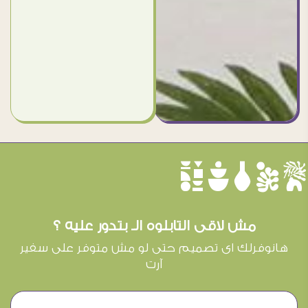
èûôçê
مش لاقى التابلوه الـ بتدور عليه ؟
هانوفرلك اى تصميم حتى لو مش متوفر على سفير
آرت