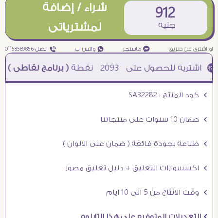
شراء / إضافة
912
جنيه
لمشترياتى
او اشترى عن طريق
¥ ماسنجر
₧ واتس اب
ƒ اتصل 01158589856
2093
نقطة
( برنامج نقاطى )
à خصم 5% للعملاء الجدد à شحن مجانى عند الشراء ب 4000 جنيه à
Ö كود المنتج : SA32282
Ö ضمان 10 سنوات على منتجاتنا
Ö طباعة بجودة فائقة ( ضمان على الالوان )
Ö اكسسوارات التعليق + دليل تعليق مصور
Ö وقت الانتاج من 5 الى 10 ايام
Ö التعديلات المتوفره على هذا التابلوه