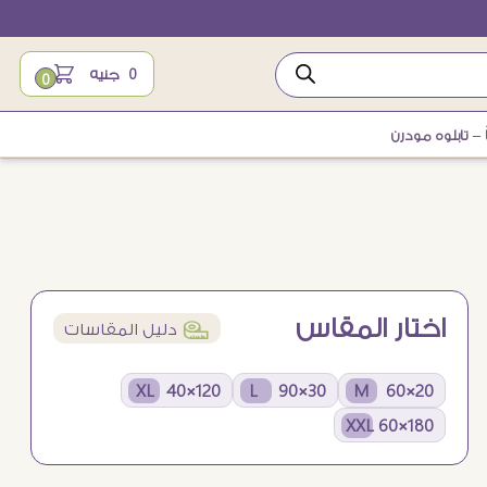
0
جنيه
0
 – تابلوه مودرن
اختار المقاس
í
دليل المقاسات
120×40 XL
30×90 L
20×60 M
180×60 XXL