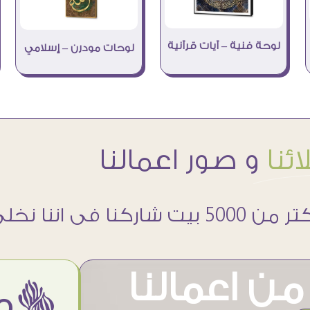
لوحة فنية – آيات قرآنية
لوحات مودرن – إسلامي
ئنا
و صور اعمالنا
 5000 بيت شاركنا فى اننا نخلى حوائطهم اجمل
ن اعمالنا
ëمن اراء عملائنا