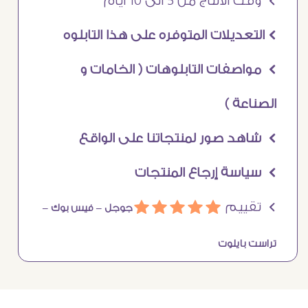
Ö وقت الانتاج من 5 الى 10 ايام
Ö التعديلات المتوفره على هذا التابلوه
Ö مواصفات التابلوهات ( الخامات و
الصناعة )
Ö شاهد صور لمنتجاتنا على الواقع
Ö سياسة إرجاع المنتجات
Ö تقييم
ááááá
جوجل –
فيس بوك –
تراست بايلوت