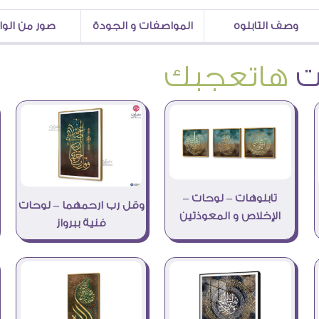
وصف التابلوه
المواصفات و الجودة
صور من الو
هاتعجبك
تابلوهات – لوحات –
وقل رب ارحمهما – لوحات
الإخلاص و المعوذتين
فنية ببرواز