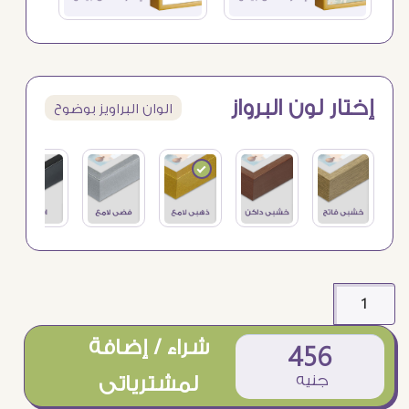
إختار لون البرواز
الوان البراويز بوضوح
شراء / إضافة
456
جنيه
لمشترياتى