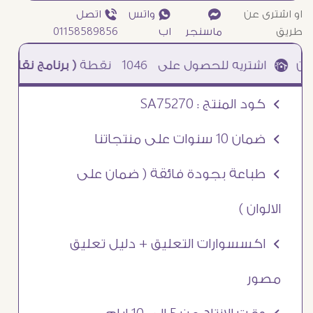
او اشترى عن
¥
₧ واتس
ƒ اتصل
طريق
ماسنجر
اب
01158589856
1046
نقطة
( برنامج نقاطى )
à خصم 5% للعملاء الجدد à شحن مجانى عند الشراء ب 4000 جنيه à
Ö كود المنتج : SA75270
Ö ضمان 10 سنوات على منتجاتنا
Ö طباعة بجودة فائقة ( ضمان على
الالوان )
Ö اكسسوارات التعليق + دليل تعليق
مصور