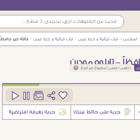
اسلامى - ايات قرآنية و خط عربى
/
ايات قرآنية و خط عربى
/
فالله خير حافظاً
فظاً – تابلوه مودرن
يل
( ذهبى / فضى ) مطبوع غير لامع
كود
SA75270
13