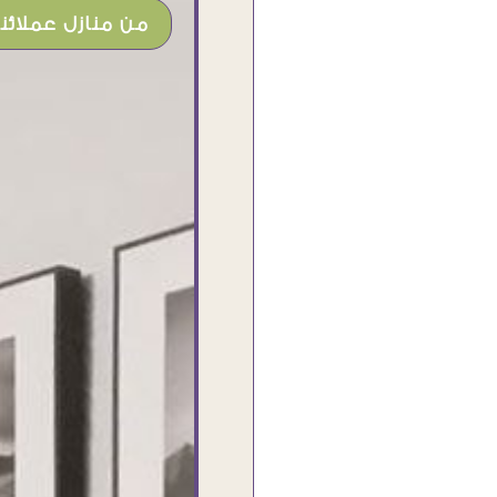
من منازل عملائنا
شغل جميل وخامات رائعه وموقع فوق
الرائع قدرت منه اني اختار التابلوهات
واركبها علي المكان بشكل مطابق جدا
للحقيقه واهتمامهم بالتفاصيل والتغليف
وإرضاء العميل والخامات والتقفيل وسرعة
التوصيل. بصراحه وبمنتهي الأمانه مكسب
كبير لاي حد يتعامل معاهم
Ahmed Elassi
بورسعيد - مصر