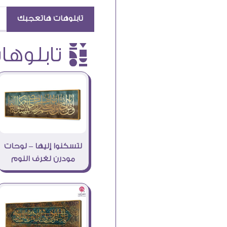
تابلوهات هاتعجبك
è تابلوهات
لتسكنوا إليها – لوحات
مودرن لغرف النوم