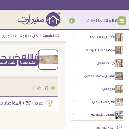
قائمة المنتجات
الرئيسية
/
كل التابلوهات المودرن
/
الأفضل ♥ Top 100
موضوعات التابلوهات
فالله خير حا
الاكثر مبيعاً
يقبل التعد
درجات الالوان
الشكل – عدد القطع
|
نوع الفن
الغرفة – المكان
الوقت – الموسم
جودة منتجاتنا