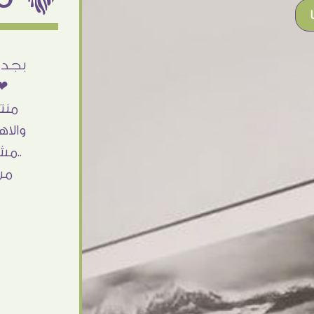
أنا استلمت حاجتى وطلعوا بجد ما شاء الله
بجد 
تحفة .. الشغل أكتر من رائع والالتزام والزوق
❤❤
والصبر فى التعامل بجد مفيش كلام وده
منت
مش أول تعامل ليا مع سفير ارت وأكيد ان
والاه
شاء الله مش أخر تعامل بشكركم على
..مش
الحاجات جدا جدا
من
Doaa Elsayd
القاهرة - مصر