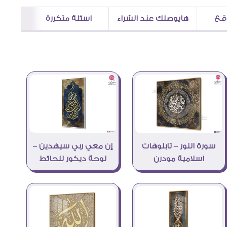
اقع
هايوصلك عند الشراء
اسئلة متكررة
إن معي ربي سيهدين –
سورة النور – تابلوهات
لوحة ديكور للحائط
اسلامية مودرن