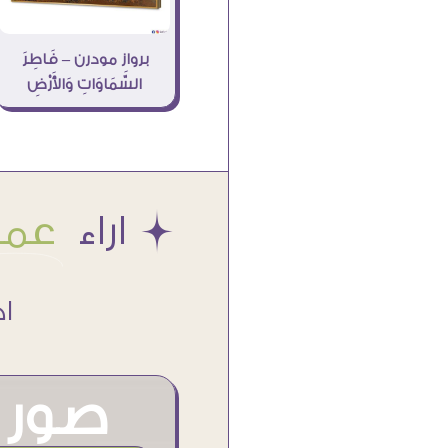
برواز مودرن – فَاطِرَ
السَّمَاوَاتِ وَالأَرْضِ
Æ اراء
عملا
اكتر من
صور م