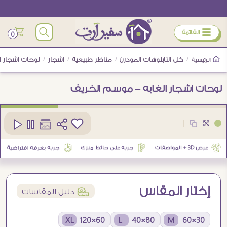
ÿ
القائمة
0
/
كل التابلوهات المودرن
/
مناظر طبيعية
/
اشجار
/
لوحات اشجار ا
الرئيسية
لوحات اشجار الغابه – موسم الخريف
كود
SA81080
|
5
إختار المقاس
í
دليل المقاسات
60×120 XL
80×40 L
30×60 M