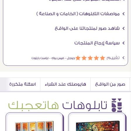
Ö مواصفات التابلوهات ( الخامات و الصناعة )
Ö شاهد صور لمنتجاتنا على الواقع
Ö سياسة إرجاع المنتجات
Ö تقييم
ááááá
جوجل –
فيس بوك –
تراست بايلوت
صور من الواقع
هايوصلك عند الشراء
اسئلة متكررة
è تابلوهات
هاتعجبك