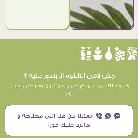
èûôçê
مش لاقى التابلوه الـ بتدور عليه ؟
هانوفرلك اى تصميم حتى لو مش متوفر على سفير
آرت
¥ ₧ ƒ ابعتلنا من هنا اللى محتاجه و
هانرد عليك فورا