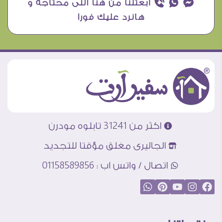
¥ ₧ ƒ ابعتلنا من هنا اللى محتاجه و
هانرد عليك فورا
اكثر من 31241 تابلوه مودرن
الجاليرى مغلق مؤقتا للتجديد
اتصال / واتس اب : 01158589856