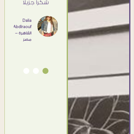
ي حد
شكرا جزيلا
- مصر
عامل
اهم
Dalia
Abdlraouf
القاهرة -
Ahmed
مصر
Elassi
بورسعيد
- مصر