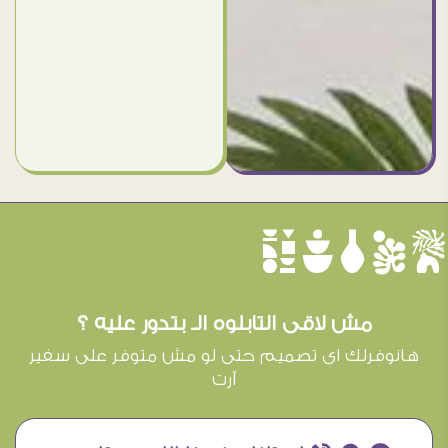
èûôçê
مش لاقى التابلوه الـ بتدور عليه ؟
هانوفرلك اى تصميم حتى لو مش متوفر على سفير
آرت