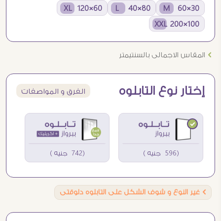
60×120 XL
80×40 L
30×60 M
100×200 XXL
Ö
المقاس الاجمالى بالسنتيمتر
إختار نوع التابلوه
الفرق و المواصفات
(596 جنيه )
(742 جنيه )
Ö
غير النوع و شوف الشكل على التابلوه دلوقتى