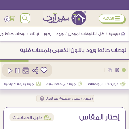
ÿ
القائمة
0
/
كل التابلوهات المودرن
/
ورود - زهور - نباتات
/
لوحات حائط ورود
الرئيسية
لوحات حائط ورود باللون الذهبى بلمسات فنية
كود
SA81010
|
4
( ذهبى / فضى ) مطبوع غير لامع
إختار المقاس
í
دليل المقاسات