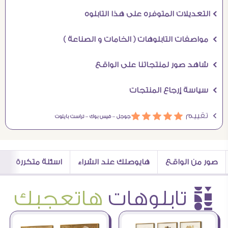
Ö التعديلات المتوفره على هذا التابلوه
Ö مواصفات التابلوهات ( الخامات و الصناعة )
Ö شاهد صور لمنتجاتنا على الواقع
Ö سياسة إرجاع المنتجات
Ö تقييم
ááááá
جوجل –
فيس بوك –
تراست بايلوت
صور من الواقع
هايوصلك عند الشراء
اسئلة متكررة
è تابلوهات
هاتعجبك