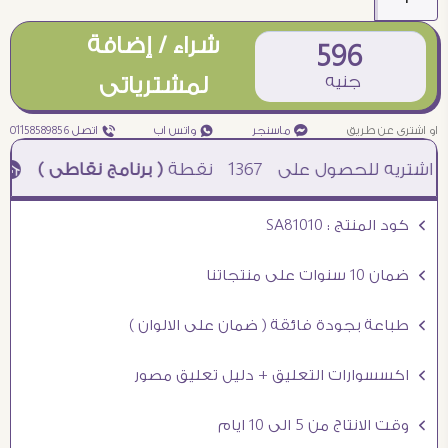
شراء / إضافة
596
جنيه
لمشترياتى
او اشترى عن طريق
¥ ماسنجر
₧ واتس اب
ƒ اتصل 01158589856
1367
نقطة
( برنامج نقاطى )
à خصم 5% للعملاء الجدد à شحن مجانى عند الشراء ب 4000 جنيه à
Ö كود المنتج : SA81010
Ö ضمان 10 سنوات على منتجاتنا
Ö طباعة بجودة فائقة ( ضمان على الالوان )
Ö اكسسوارات التعليق + دليل تعليق مصور
Ö وقت الانتاج من 5 الى 10 ايام