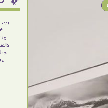
أنا استلمت حاجتى وطلعوا بجد ما شاء الله
بجد 
تحفة .. الشغل أكتر من رائع والالتزام والزوق
❤❤
والصبر فى التعامل بجد مفيش كلام وده
منت
مش أول تعامل ليا مع سفير ارت وأكيد ان
والاه
شاء الله مش أخر تعامل بشكركم على
..مش
الحاجات جدا جدا
من
Doaa Elsayd
القاهرة - مصر