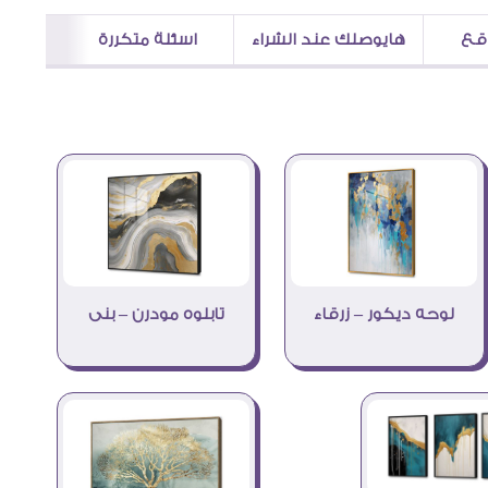
اقع
هايوصلك عند الشراء
اسئلة متكررة
لوحه ديكور – زرقاء
تابلوه مودرن – بنى