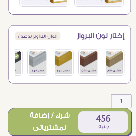
إختار لون البرواز
الوان البراويز بوضوح
شراء / إضافة
456
جنيه
لمشترياتى