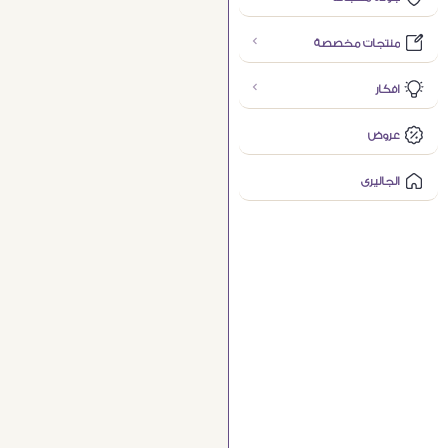
منتجات مخصصة
افكار
عروض
الجاليرى