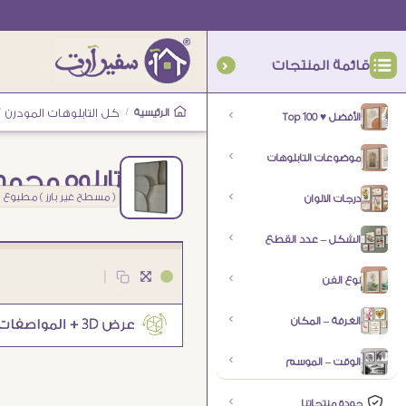
قائمة المنتجات
الرئيسية
/
كل التابلوهات المودرن
/
الأفضل ♥ Top 100
موضوعات التابلوهات
تابلوه مجمو
( مسطح غير بارز ) مطبوع
درجات الالوان
الشكل – عدد القطع
|
نوع الفن
الغرفة – المكان
الوقت – الموسم
جودة منتجاتنا