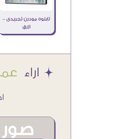
تابلوه مودرن تجريدى –
ازرق
Æ اراء
عملا
اكتر من
صور م