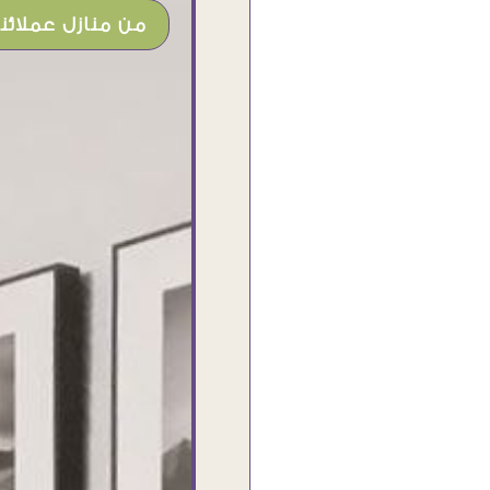
من منازل عملائنا
شغل جميل وخامات رائعه وموقع فوق
الرائع قدرت منه اني اختار التابلوهات
واركبها علي المكان بشكل مطابق جدا
للحقيقه واهتمامهم بالتفاصيل والتغليف
وإرضاء العميل والخامات والتقفيل وسرعة
التوصيل. بصراحه وبمنتهي الأمانه مكسب
كبير لاي حد يتعامل معاهم
Ahmed Elassi
بورسعيد - مصر