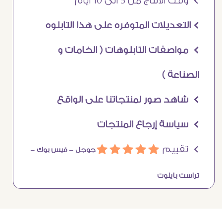
Ö وقت الانتاج من 5 الى 10 ايام
Ö التعديلات المتوفره على هذا التابلوه
Ö مواصفات التابلوهات ( الخامات و
الصناعة )
Ö شاهد صور لمنتجاتنا على الواقع
Ö سياسة إرجاع المنتجات
Ö تقييم
ááááá
جوجل –
فيس بوك –
تراست بايلوت