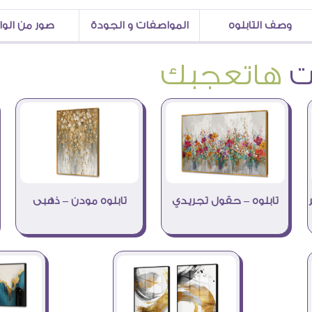
وصف التابلوه
المواصفات و الجودة
صور من الو
هاتعجبك
تابلوه – حقول تجريدي
تابلوه مودن – ذهبى