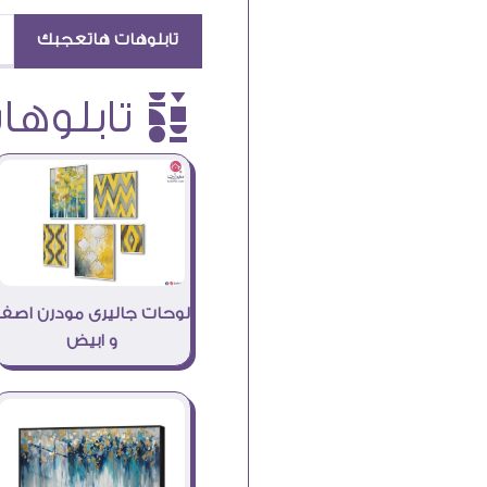
تابلوهات هاتعجبك
è تابلوهات
لوحات جاليرى مودرن اصفر
و ابيض