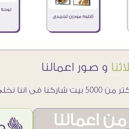
لوحه 
تابلوه مودرن تجريدى
ئنا
و صور اعمالنا
 5000 بيت شاركنا فى اننا نخلى حوائطهم اجمل
ن اعمالنا
ëمن اراء عملائنا