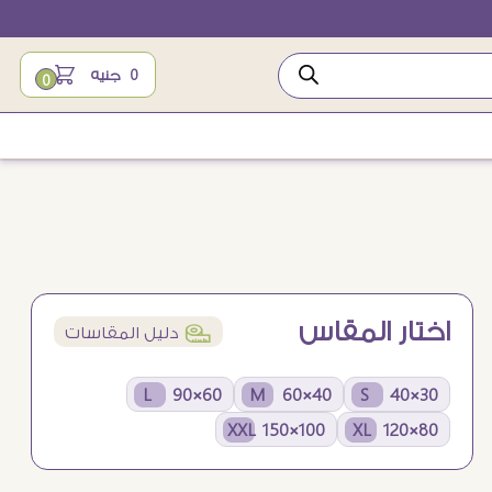
0
جنيه
0
اختار المقاس
í
دليل المقاسات
60×90 L
40×60 M
30×40 S
100×150 XXL
80×120 XL