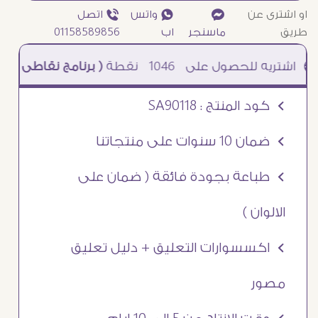
او اشترى عن
¥
₧ واتس
ƒ اتصل
طريق
ماسنجر
اب
01158589856
1046
نقطة
( برنامج نقاطى )
à خصم 5% للعملاء الجدد à شحن مجانى عند الشراء ب 4000 جنيه à
Ö كود المنتج : SA90118
Ö ضمان 10 سنوات على منتجاتنا
Ö طباعة بجودة فائقة ( ضمان على
الالوان )
Ö اكسسوارات التعليق + دليل تعليق
مصور