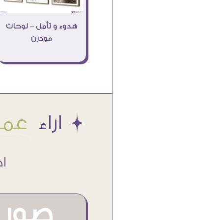
هدوء و تأمل – لوحات
مودرن
Æ اراء
عملا
اكتر من
صور م