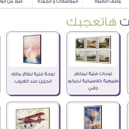
وصف التابلوه
المواصفات و الجودة
صور من الو
هاتعجبك
لوحات فنية لمناظر
لوحة فنية لطائر مالك
طبيعية كلاسيكية لديكور
الحزين عند الغروب
راقي