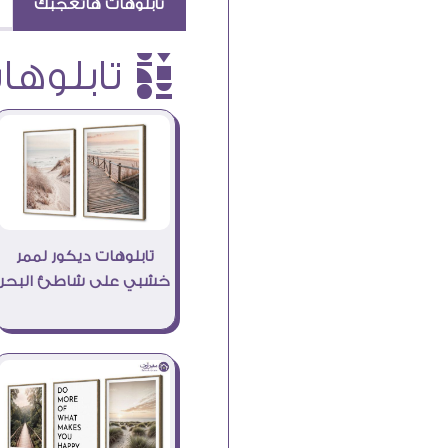
تابلوهات هاتعجبك
è تابلوهات
تابلوهات ديكور لممر
خشبي على شاطئ البحر