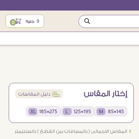
0
جنيه
0
إختار المقاس
í
دليل المقاسات
275×185 XL
195×125 L
145×85 M
Ö
المقاس الاجمالى ( بالمسافات بين القطع ) بالسنتيمتر