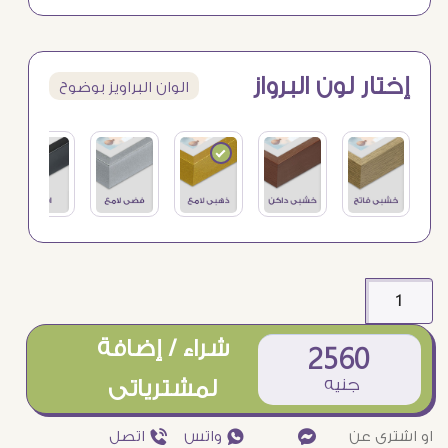
إختار لون البرواز
الوان البراويز بوضوح
شراء / إضافة
2560
جنيه
لمشترياتى
او اشترى عن
¥
₧ واتس
ƒ اتصل