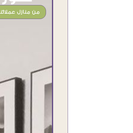
من منازل عملائنا
شغل جميل وخامات رائعه وموقع فوق
الرائع قدرت منه اني اختار التابلوهات
واركبها علي المكان بشكل مطابق جدا
للحقيقه واهتمامهم بالتفاصيل والتغليف
وإرضاء العميل والخامات والتقفيل وسرعة
التوصيل. بصراحه وبمنتهي الأمانه مكسب
كبير لاي حد يتعامل معاهم
Ahmed Elassi
بورسعيد - مصر