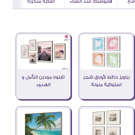
اقع
هايوصلك عند الشراء
اسئلة متكررة
تابلوه مودرن التأمل و
براويز حائط لأوراق شجر
الهدوء
استوائية ملونة