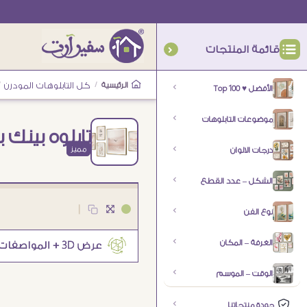
قائمة المنتجات
الرئيسية
/
كل التابلوهات المودرن
/
الأفضل ♥ Top 100
موضوعات التابلوهات
تابلوه بينك بوهو 5 ق
مميز
درجات الالوان
الشكل – عدد القطع
|
نوع الفن
الغرفة – المكان
الوقت – الموسم
جودة منتجاتنا