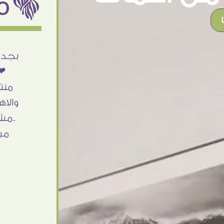
ëمن اراء عملائنا
أنا استلمت حاجتى وطلعوا بجد ما شاء الله
بجد 
تحفة .. الشغل أكتر من رائع والالتزام والزوق
❤❤
والصبر فى التعامل بجد مفيش كلام وده
منت
مش أول تعامل ليا مع سفير ارت وأكيد ان
والاه
شاء الله مش أخر تعامل بشكركم على
..مش
الحاجات جدا جدا
من
Doaa Elsayd
القاهرة - مصر