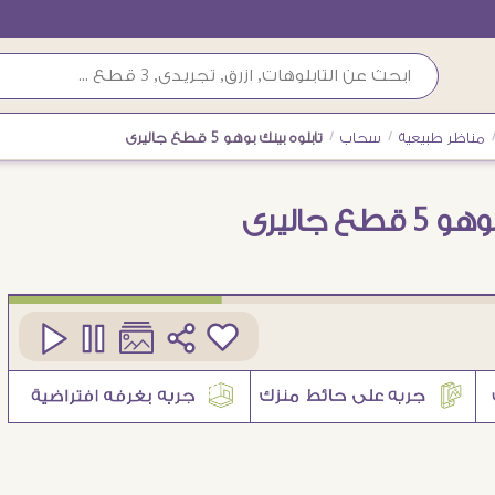
مناظر طبيعية
/
سحاب
/
تابلوه بينك بوهو 5 قطع جاليرى
طع جاليرى
كود
SA86328