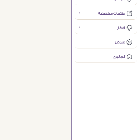
منتجات مخصصة
افكار
عروض
الجاليرى