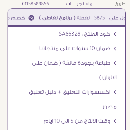
طريق
ماسنجر
اب
01158589856
5875
نقطة
( برنامج نقاطى )
à خصم 5% للعملاء الجدد à شحن مجانى عند الشراء ب 4000 جنيه à
Ö كود المنتج : SA86328
Ö ضمان 10 سنوات على منتجاتنا
Ö طباعة بجودة فائقة ( ضمان على
الالوان )
Ö اكسسوارات التعليق + دليل تعليق
مصور
Ö وقت الانتاج من 5 الى 10 ايام