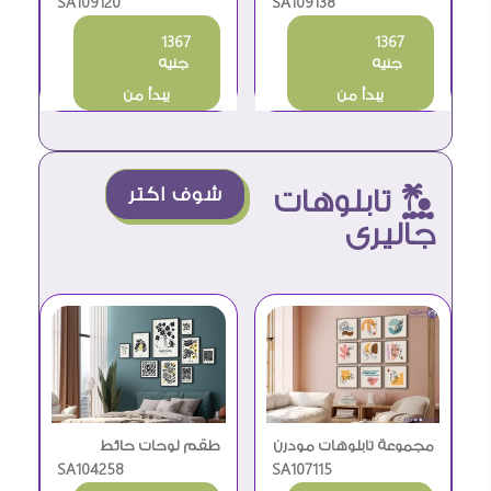
جسم الانسان الطبي
SA109138
بتصميم تشريح جسم
SA109120
الإنسان
1367
1367
جنيه
جنيه
يبدأ من
يبدأ من
î تابلوهات
شوف اكتر
جاليرى
مجموعة تابلوهات مودرن
طقم لوحات حائط
بتصاميم رسم خطي
SA107115
مودرن بتصميم نباتي
SA104258