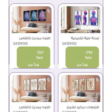
لوحة فنية تشريحية
تابلوه مودرن كانفاس
لجسم الإنسان مودرن
SA109152
تشريح جسم الإنسان
SA109145
1367
1789
جنيه
جنيه
يبدأ من
يبدأ من
تابلوهات ديكور تشريح
تابلوه مودرن كانفاس