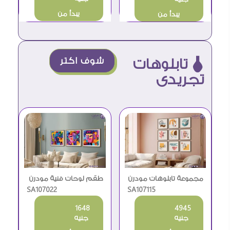
يبدأ من
يبدأ من
ô تابلوهات
شوف اكتر
تجريدى
مجموعة تابلوهات مودرن
طقم لوحات فنية مودرن
بتصاميم رسم خطي
SA107115
بتصميم تجريدي وجوه
SA107022
مميزة
1648
4945
جنيه
جنيه