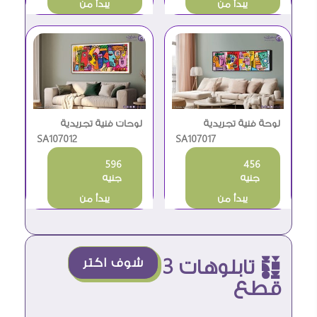
يبدأ من
يبدأ من
لوحة فنية تجريدية
لوحات فنية تجريدية
بوجوه ملونة وتصميم
SA107017
بوجوه ملونة للديكور
SA107012
مودرن
المودرن
596
456
جنيه
جنيه
يبدأ من
يبدأ من
è تابلوهات 3
شوف اكتر
قطع