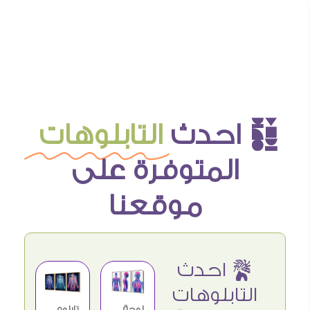
è احدث
التابلوهات
المتوفرة على
موقعنا
ê احدث
التابلوهات
لوحة
تابلوه