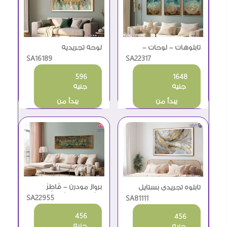
تابلوهات – لوحات –
لوحه تجريديه
الإخلاص و المعوذتين
SA22317
SA16189
1648
596
جنيه
جنيه
يبدأ من
يبدأ من
برواز مودرن – فَاطِرَ
تابلوه تجريدى بستايل
السَّمَاوَاتِ وَالأَرْضِ
SA22955
الرسم الزيتى ذهبى و
SA81111
رمادى
456
456
جنيه
جنيه