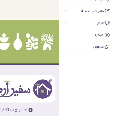
منتجات مخصصة
افكار
عروض
ûôçê
الجاليرى
اكثر من 31241 تابلوه مودرن