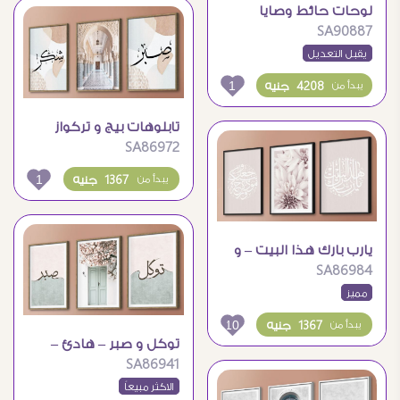
لوحات حائط وصايا
SA90887
لقمان لابنه ( سورة
لقمان )
يقبل التعديل
1
4208 جنيه
يبدأ من
تابلوهات بيج و تركواز
SA86972
اسلامى مودرن
1
1367 جنيه
يبدأ من
يارب بارك هذا البيت – و
SA86984
جعل بينكم مودة و
مميز
رحمة
10
1367 جنيه
يبدأ من
توكل و صبر – هادئ –
SA86941
تابلوه مودرن Boho
الاكثر مبيعاً