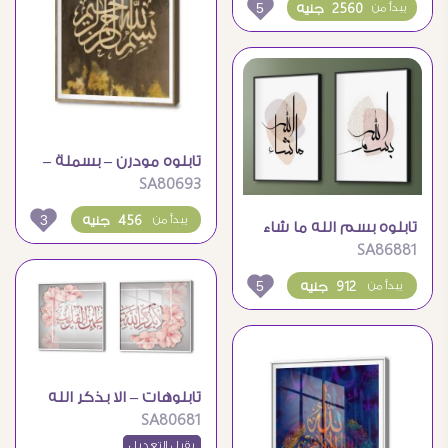
5
2560 جنيه
يبدأ من
تابلوه مودرن – بسملة –
SA80693
بنى و ذهبى
3
456 جنيه
يبدأ من
تابلوه بسم الله ما شاء
SA86881
الله
5
912 جنيه
يبدأ من
تابلوهات – الا بذكر الله
SA80681
تطمئن القلوب
يقبل التعديل