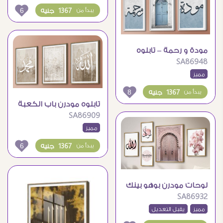
6
1367 جنيه
يبدأ من
مودة و رحمة – تابلوه
SA86948
هادئ و بسيط
مميز
8
1367 جنيه
يبدأ من
تابلوه مودرن باب الكعبة
SA86909
و لفظ الجلالة
مميز
6
1367 جنيه
يبدأ من
لوحات مودرن بوهو بينك
SA86932
– التوكل
مميز
يقبل التعديل