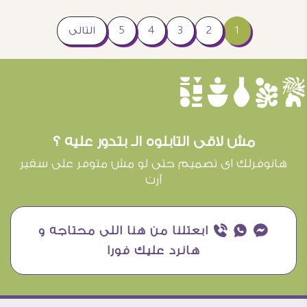
1
2
3
4
5
التالى
èûôçê
مش لاقى التابلوه الـ بتدور عليه ؟
هانوفرلك اى تصميم حتى لو مش متوفر على سفير
آرت
¥ ₧ ƒ ابعتلنا من هنا اللى محتاجه و
هانرد عليك فورا