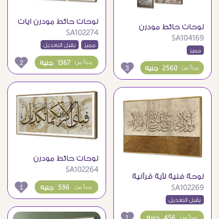
لوحات حائط مودرن ايات
لوحات حائط مودرن
SA102274
قرآنية وزهور وردية
SA104169
إسلامية بذكر الله وزهور
مميز
يقبل التعديل
مميز
2
1367 جنيه
يبدأ من
3
2560 جنيه
يبدأ من
لوحات حائط مودرن
SA102264
بتصميم خط عربي
لوحة فنية لآية قرآنية
إسلامي متميز
1
596 جنيه
SA102269
يبدأ من
بتصميم إسلامي مذهب
يقبل التعديل
1
456 جنيه
يبدأ من