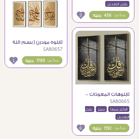
يقبل التعديل
3
456 جنيه
يبدأ من
تابلوه مودرن ( بسم الله
SA80657
الرحمن الرحيم )
1
1789 جنيه
يبدأ من
تابلوهات المعوذات –
SA80665
اكريليك مع برواز ذهبى
الاكثر مبيعاً
مميز
يقبل
التعديل
6
1192 جنيه
يبدأ من