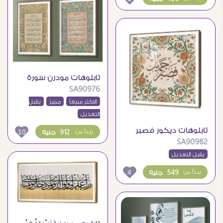
تابلوهات مودرن سورة
SA90976
الفلق – سورة الناس
الاكثر مبيعاً
مميز
يقبل
التعديل
تابلوهات ديكور فصبر
10
912 جنيه
يبدأ من
SA90982
جميل – مزخرف بالزهور
يقبل التعديل
4
549 جنيه
يبدأ من