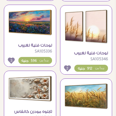
لوحات فنية لغروب
SA105336
الشمس الساحر وحقول
لوحات فنية لغروب
الزهور
SA105346
الشمس الساحر مع
3
596 جنيه
يبدأ من
سنابل القمح
2
912 جنيه
يبدأ من
تابلوه مودرن كانفاس