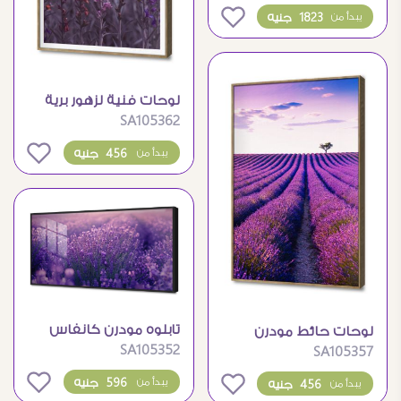
0
1823 جنيه
يبدأ من
لوحات فنية لزهور برية
SA105362
ملونة لديكور المنزل
0
456 جنيه
يبدأ من
تابلوه مودرن كانفاس
لوحات حائط مودرن
SA105352
حقول اللافندر
SA105357
لحقول اللافندر الساحرة
البنفسجية الرائعة
0
596 جنيه
0
يبدأ من
456 جنيه
يبدأ من