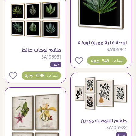
لوحة فنية مميزة لورقة
SA106941
طقم لوحات حائط
شجر استوائية
SA106931
مودرن لأوراق شجر
0
549 جنيه
يبدأ من
مميز
0
3296 جنيه
يبدأ من
طقم تابلوهات مودرن
SA106922
بتصميم نباتات بوهيمية
مميز