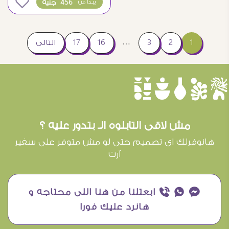
0
456 جنيه
يبدأ من
…
1
2
3
16
17
التالى
èûôçê
مش لاقى التابلوه الـ بتدور عليه ؟
هانوفرلك اى تصميم حتى لو مش متوفر على سفير
آرت
¥ ₧ ƒ ابعتلنا من هنا اللى محتاجه و
هانرد عليك فورا