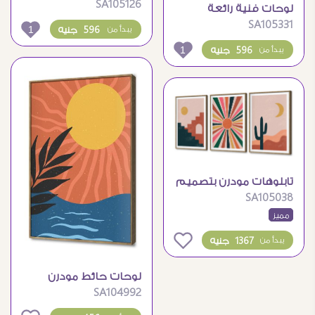
SA105126
بزهور بارزة وألوان هادئة
لوحات فنية رائعة
SA105331
لمناظر حقول القمح
1
596 جنيه
يبدأ من
الذهبية
1
596 جنيه
يبدأ من
تابلوهات مودرن بتصميم
SA105038
صحراوي بوهيمي جذاب
مميز
0
1367 جنيه
يبدأ من
لوحات حائط مودرن
SA104992
بتصميم شروق الشمس
على البحر