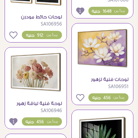
SA107000
زهور ملونة وجذابة
1
1648 جنيه
يبدأ من
لوحات حائط مودرن
SA106956
بتصميم أوراق شجر
بيضاء
0
912 جنيه
يبدأ من
لوحات فنية لزهور
SA106951
الماغنوليا البيضاء
المودرن
0
456 جنيه
يبدأ من
لوحة فنية لباقة زهور
SA106946
طبيعية ربيعية
1
456 جنيه
يبدأ من