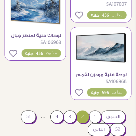
SA107007
بتصميم وجوه تجريدية
ملونة
0
456 جنيه
يبدأ من
لوحات فنية لمنظر جبال
SA106963
شتوية ساحرة
0
456 جنيه
يبدأ من
لوحة فنية مودرن لقمم
SA106968
الجبال الثلجية
0
596 جنيه
يبدأ من
…
السابق
1
2
3
4
51
52
التالى