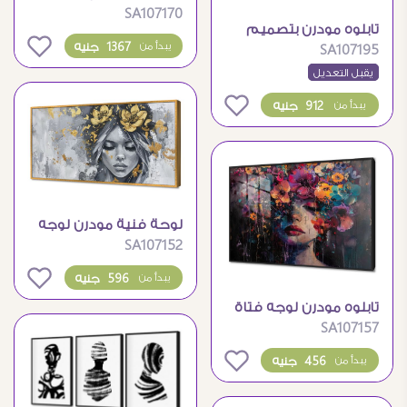
SA107170
وجوه وفراشات رقيقة
تابلوه مودرن بتصميم
0
1367 جنيه
يبدأ من
SA107195
فني معاصر ومميز
يقبل التعديل
0
912 جنيه
يبدأ من
لوحة فنية مودرن لوجه
SA107152
فتاة بزهور ذهبية
0
596 جنيه
يبدأ من
تابلوه مودرن لوجه فتاة
SA107157
مزين بالزهور الملونة
0
456 جنيه
يبدأ من