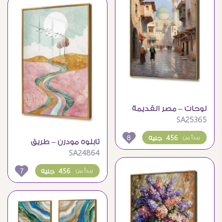
لوحات – مصر القديمة
SA25365
8
456 جنيه
يبدأ من
تابلوه مودرن – طريق
SA24864
7
456 جنيه
يبدأ من