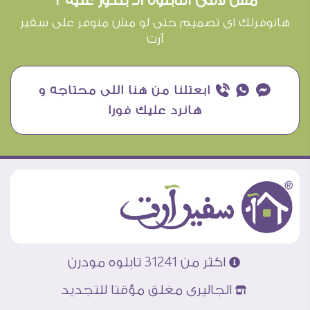
مش لاقى التابلوه الـ بتدور عليه ؟
هانوفرلك اى تصميم حتى لو مش متوفر على سفير
آرت
¥ ₧ ƒ ابعتلنا من هنا اللى محتاجه و
هانرد عليك فورا
اكثر من 31241 تابلوه مودرن
الجاليرى مغلق مؤقتا للتجديد