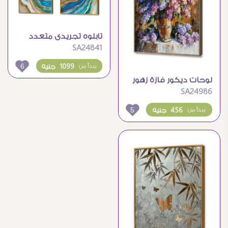
تابلوه تجريدى متعدد
SA24841
الالوان
6
1099 جنيه
يبدأ من
لوحات ديكور فازة زهور
SA24986
ملونة
5
456 جنيه
يبدأ من