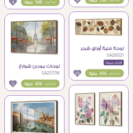
596 جنيه
4
549 جنيه
يبدأ من
لوحة فنية أوراق شجر
SA26021
بنية وذهبية
الاكثر مبيعاً
لوحات مودرن شوارع
SA25706
13
باريس
456 جنيه
يبدأ من
1
456 جنيه
يبدأ من