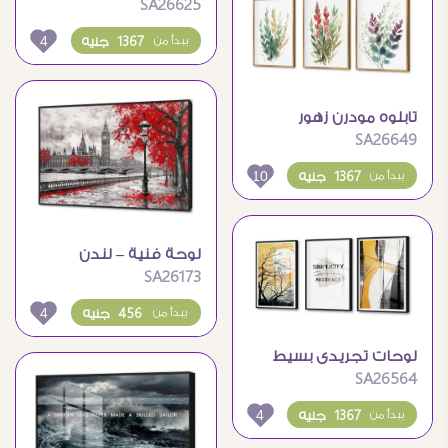
SA26625
4
1367 جنيه
يبدأ من
تابلوه مودرن زهور
SA26649
10
1367 جنيه
يبدأ من
لوحة فنية – لندن
SA26173
4
456 جنيه
يبدأ من
لوحات تجريدى بسيط
SA26564
4
1367 جنيه
يبدأ من