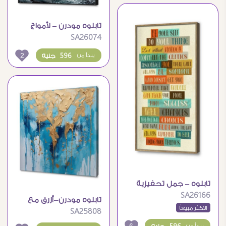
تابلوه مودرن – لأمواج
SA26074
البحر
2
596 جنيه
يبدأ من
تابلوه – جمل تحفيزية
SA26166
تابلوه مودرن-أزرق مع
الاكثر مبيعاً
SA25808
الذهبي
6
يبدأ من