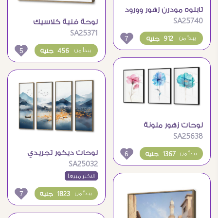
تابلوه مودرن زهور وورود
SA25740
لوحة فنية كلاسيك
SA25371
7
912 جنيه
يبدأ من
5
456 جنيه
يبدأ من
لوحات زهور ملونة
SA25638
لوحات ديكور تجريدي
6
1367 جنيه
يبدأ من
SA25032
الاكثر مبيعاً
7
1823 جنيه
يبدأ من