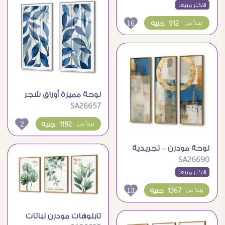
الاكثر مبيعاً
16
912 جنيه
يبدأ من
لوحة مميزة أوراق شجر
SA26657
2
1192 جنيه
يبدأ من
لوحة مودرن – تجريدية
SA26690
الاكثر مبيعاً
13
1367 جنيه
يبدأ من
تابلوهات مودرن نباتات