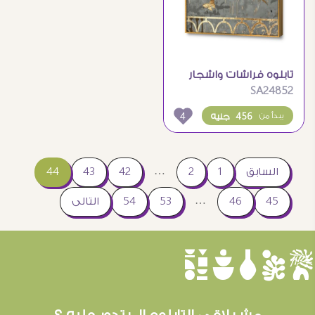
تابلوه فراشات واشجار
SA24852
ذهبى
4
456 جنيه
يبدأ من
…
السابق
1
2
42
43
44
…
45
46
53
54
التالى
èûôçê