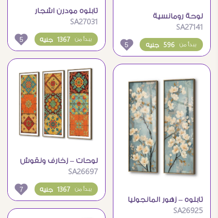
تابلوه مودرن اشجار
لوحة رومانسية
SA27031
وطيور
SA27141
5
1367 جنيه
يبدأ من
5
596 جنيه
يبدأ من
لوحات – زخارف ونقوش
SA26697
7
1367 جنيه
يبدأ من
تابلوه – زهور المانجوليا
SA26925