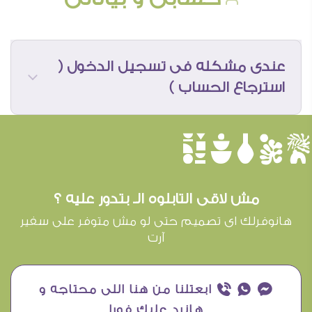
عندى مشكله فى تسجيل الدخول (
استرجاع الحساب )
èûôçê
https://www.saferart.com/return-refund-
policy/
مش لاقى التابلوه الـ بتدور عليه ؟
هانوفرلك اى تصميم حتى لو مش متوفر على سفير
آرت
¥ ₧ ƒ ابعتلنا من هنا اللى محتاجه و
هانرد عليك فورا