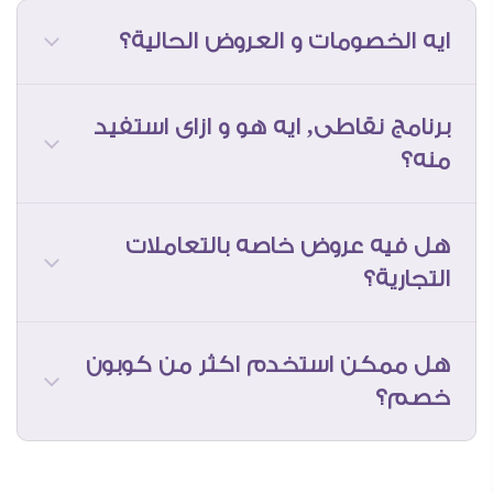
ايه الخصومات و العروض الحالية؟
* لا يمكن تعليق تابلوهات سفير آرت بمواد
لاصقة او دابل فيس
برنامج نقاطى, ايه هو و ازاى استفيد
منه؟
هل فيه عروض خاصه بالتعاملات
التجارية؟
• التابلوهات المتعدده القطع ( بمقاسات
مختلفه ) هانبعتلكم مخطط تركيب كامل
بحجم التابلوه لتسهيل عمليه التركيب على
هل ممكن استخدم اكثر من كوبون
بتحصل على نقاط فقط فى حاله الشراء
الحائط
خصم؟
عن طريق حسابك على موقعنا ( الشراء كزائر
لا يتيح لك احتساب النقاط )