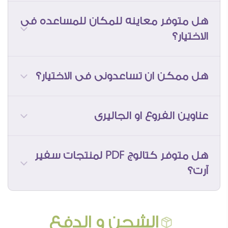
هل متوفر معاينه للمكان للمساعده فى
بنجتهد انه منتجاتنا توصلك بافضل حال
الاختيار؟
دائما و تكون جاهزة للتركيب بشكل سهل و
بسيط, و الى هايوصلك عند الشراء هو
كالتالى
هل ممكن ان تساعدونى فى الاختيار؟
https://www.saferart.com/location/express/
عناوين الفروع او الجاليرى
هل متوفر كتالوج PDF لمنتجات سفير
آرت؟
الشحن و الدفع