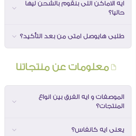
ايه الاماكن اللى بنقوم بالشحن ليها
( جاليرى الهرم مغلق مؤقتاً للتجديد )
حاليا؟
طلبى هايوصل امتى من بعد التأكيد؟
معلومات عن منتجاتنا
الموصفات و ايه الفرق بين انواع
* المواعيد بيتم حسابها بداية من تأكيد
المنتجات؟
الاوردر مع حضراتكم و يرجى العلم ان ايام
العمل لا تشمل العطلات الرسمية و الجمعه.
يعنى ايه كانفاس؟