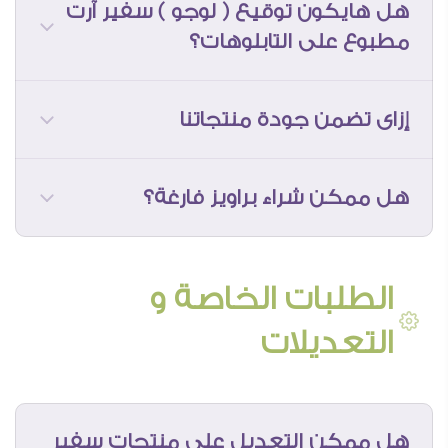
هل هايكون توقيع ( لوجو ) سفير آرت
مطبوع على التابلوهات؟
إزاى تضمن جودة منتجاتنا
بالتأكيد هايتواصل معاك المندوب قبل
التوصيل و ممكن ترتب المعاد معاه فى
الوقت ده
هل ممكن شراء براويز فارغة؟
الطلبات الخاصة و
التعديلات
هل ممكن التعديل على منتجات سفير