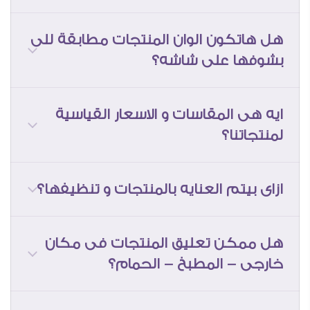
هل هاتكون الوان المنتجات مطابقة للى
بشوفها على شاشه؟
ايه هى المقاسات و الاسعار القياسية
لمنتجاتنا؟
* سطح التابلوهات بيكون بدون تواجد اى
ازاى بيتم العنايه بالمنتجات و تنظيفها؟
ملامس بارزه او الوان فضى او ذهبى لامعه او
اى اجزاء مضيئه
هل ممكن تعليق المنتجات فى مكان
خارجى - المطبخ - الحمام؟