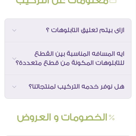
معلومات عن التركيب
ازاى بيتم تعليق التابلوهات ؟
ماتنساش التواصل معنا للتأكد من مدى
ايه المسافه المناسبة بين القطع
توافر المنتجات التى عايز تشوفها فى
للتابلوهات المكونة من قطع متعددة؟
الجاليرى فى الوقت الحالى
هل نوفر خدمه التركيب لمنتجاتنا؟
ماتشتريش التصميم من المواقع دى, بس
الخصومات و العروض
ابعتلنا الرابط و احنا هانقوم باللازم